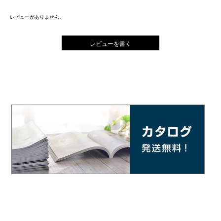
レビューがありません。
レビューを書く