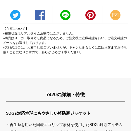
【在庫について】
※在庫状況はリアルタイム反映ではございません。
※商品はメーカー取り寄せ商品になるため、ご注文後に在庫確認を行い、ご注文確認の
メールをお送りしております。
※欠品の場合は、大変申し訳ございませんが、キャンセルもしくは次回入荷までお待ち
頂くことになりますので、あらかじめご了承ください。
7420の詳細・特徴
SDGs対応地球にもやさしい軽防寒ジャケット
・再生糸を用いた国産エコリップ素材を使用したSDGs対応アイテム