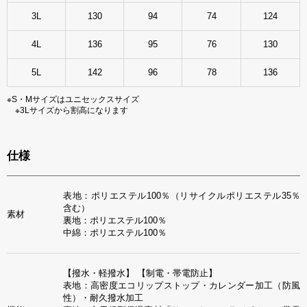
3L
130
94
74
124
4L
136
95
76
130
5L
142
96
78
136
※S・Mサイズはユニセックスサイズ
※3Lサイズから割高になります
仕様
表地：ポリエステル100％（リサイクルポリエステル35％
含む）
素材
裏地：ポリエステル100％
中綿：ポリエステル100％
【撥水・軽撥水】
【制電・帯電防止】
表地：高密度エコリップストップ・カレンダー加工（防風
性）・耐久撥水加工