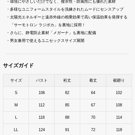
・環境にやさしいだけでなく、撥水性・防風性にも優れた素材
・多様なユニフォームスタイルを洗練されたムードにセンスアップ
・太陽光エネルギーと遠赤外線の相乗効果で高い保温効果を発揮する
「サーモトロン ラジポカ」を裏地に採用！
・さらに、静電防止素材「メガーナ」も裏地に配備
・男女兼用で使えるユニセックスサイズ展開
サイズガイド
サイズ
バスト
裄丈
着丈
裾廻り
S
106
82
64
102
M
112
85
67
108
L
118
88
70
114
LL
124
91
72
118