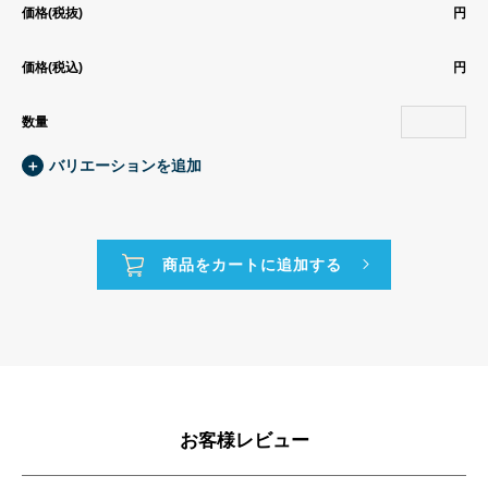
価格(税抜)
円
価格(税込)
円
数量
＋
バリエーションを追加
お客様レビュー