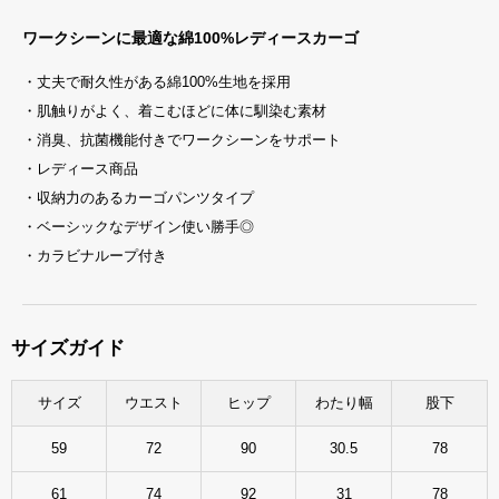
ワークシーンに最適な綿100%レディースカーゴ
・丈夫で耐久性がある綿100%生地を採用
・肌触りがよく、着こむほどに体に馴染む素材
・消臭、抗菌機能付きでワークシーンをサポート
・レディース商品
・収納力のあるカーゴパンツタイプ
・ベーシックなデザイン使い勝手◎
・カラビナループ付き
サイズガイド
サイズ
ウエスト
ヒップ
わたり幅
股下
59
72
90
30.5
78
61
74
92
31
78