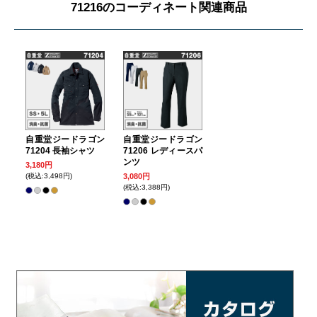
71216のコーディネート関連商品
自重堂ジードラゴン
自重堂ジードラゴン
71204 長袖シャツ
71206 レディースパ
ンツ
3,180円
(税込:3,498円)
3,080円
(税込:3,388円)