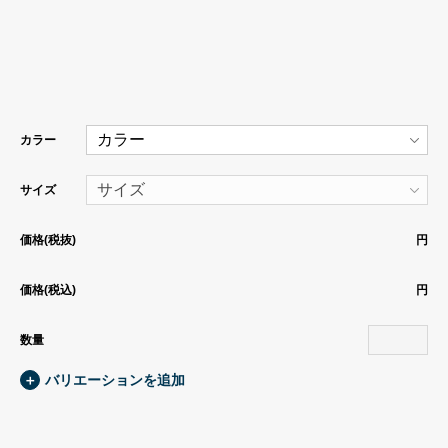
カラー
サイズ
価格(税抜)
円
価格(税込)
円
数量
＋
バリエーションを追加