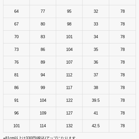
64
77
95
32
78
67
80
98
33
78
70
83
101
34
78
73
86
104
35
78
76
89
107
36
78
81
94
112
37
78
86
99
117
38
78
91
104
122
39.5
78
96
109
127
41
78
101
114
132
42.5
78
※81cm以上は330円(税込)アップになります。