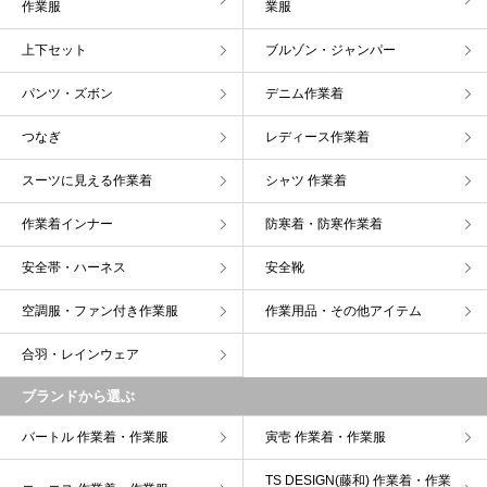
作業服
業服
上下セット
ブルゾン・ジャンパー
パンツ・ズボン
デニム作業着
つなぎ
レディース作業着
スーツに見える作業着
シャツ 作業着
作業着インナー
防寒着・防寒作業着
安全帯・ハーネス
安全靴
空調服・ファン付き作業服
作業用品・その他アイテム
合羽・レインウェア
ブランドから選ぶ
バートル 作業着・作業服
寅壱 作業着・作業服
TS DESIGN(藤和) 作業着・作業