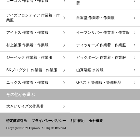
コーコス 作業着・作業服
服
アイズフロンティア 作業着・作
自重堂 作業着・作業服
業服
アイトス 作業着・作業服
イーブンリバー 作業着・作業服
村上被服 作業着・作業服
ディッキーズ 作業着・作業服
ジーベック 作業着・作業服
ビッグボーン 作業着・作業服
SKプロダクト 作業着・作業服
山真製鋸 水冷服
ニックス 作業着・作業服
Gベスト 警備服・警備用品
その他から選ぶ
大きいサイズの作業着
特定商取引法
プライバシーポリシー
利用規約
会社概要
Copyright © 2024 Fujiwork. All Rights Reserved.