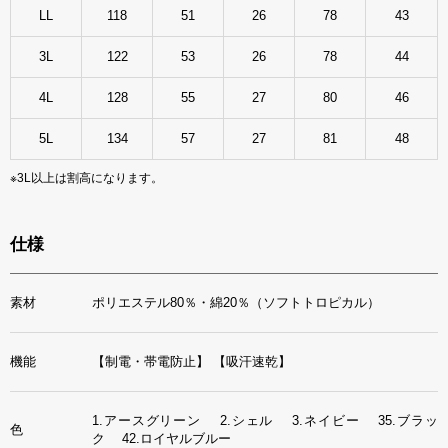
LL
118
51
26
78
43
3L
122
53
26
78
44
4L
128
55
27
80
46
5L
134
57
27
81
48
※3L以上は割高になります。
仕様
素材
ポリエステル80％・綿20％（ソフトトロピカル）
機能
【制電・帯電防止】
【吸汗速乾】
1.アースグリーン 2.シェル 3.ネイビー 35.ブラッ
色
ク 42.ロイヤルブルー