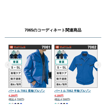
7065のコーディネート関連商品
バートル 7061 長袖ブルゾン
バートル 7062 半袖ブルゾン
バー
パン
4,280円
4,180円
(税込:4,708円)
(税込:4,598円)
3,6
(税込: