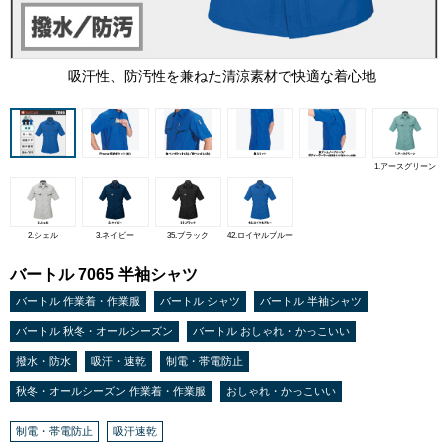
吸汗性、防汚性を兼ねた清涼素材で快適な着心地
1.アースグリーン
2.シェル
3.ネイビー
35.ブラック
42.ロイヤルブルー
バートル 7065 半袖シャツ
バートル 作業着・作業服
バートル シャツ
バートル 半袖シャツ
バートル 秋冬・オールシーズン
バートル おしゃれ・かっこいい
撥水・防水
吸汗・速乾
制電・帯電防止
秋冬・オールシーズン 作業着・作業服
おしゃれ・かっこいい
制電・帯電防止
吸汗速乾