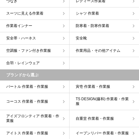
つなぎ
レディース作業着
スーツに見える作業着
シャツ 作業着
作業着インナー
防寒着・防寒作業着
安全帯・ハーネス
安全靴
空調服・ファン付き作業服
作業用品・その他アイテム
合羽・レインウェア
ブランドから選ぶ
バートル 作業着・作業服
寅壱 作業着・作業服
TS DESIGN(藤和) 作業着・作業
コーコス 作業着・作業服
服
アイズフロンティア 作業着・作
自重堂 作業着・作業服
業服
アイトス 作業着・作業服
イーブンリバー 作業着・作業服