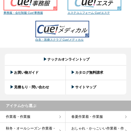
事務服・会社制服 Cue!事務服
エステユニフォーム Cue!エステ
白衣・医療スクラブ Cue!メディカル
ナックルオンライントップ
お買い物ガイド
カタログ無料請求
見積もり・問い合わせ
サイトマップ
アイテムから選ぶ
作業着・作業服
春夏作業着・作業服
秋冬・オールシーズン 作業着・
おしゃれ・かっこいい作業着・作