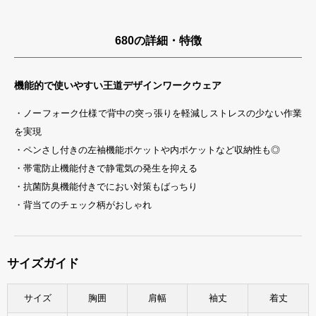
680の詳細・特徴
機能的で使いやすい王道デザインワークウェア
・ノーフォーク仕様で背中の突っ張りを軽減しストレスの少ない作業
を実現
・ペンさし付きの左袖機能ポケットや内ポケットなど収納性も◎
・帯電防止機能付きで静電気の発生を抑える
・抗菌防臭機能付きでにおい対策もばっちり
・背当てのチェック柄がおしゃれ
サイズガイド
サイズ
胸囲
肩幅
袖丈
着丈