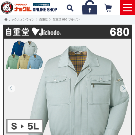
ナックルオンライン
自重堂
自重堂 680 ブルゾン