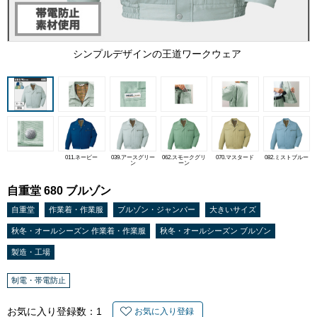
シンプルデザインの王道ワークウェア
011.ネービー
039.アースグリー
062.スモークグリ
070.マスタード
082.ミストブルー
ン
ーン
自重堂 680 ブルゾン
自重堂
作業着・作業服
ブルゾン・ジャンパー
大きいサイズ
秋冬・オールシーズン 作業着・作業服
秋冬・オールシーズン ブルゾン
製造・工場
制電・帯電防止
お気に入り登録数：
1
お気に入り登録