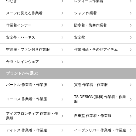
つなぎ
レディース作業着
スーツに見える作業着
シャツ 作業着
作業着インナー
防寒着・防寒作業着
安全帯・ハーネス
安全靴
空調服・ファン付き作業服
作業用品・その他アイテム
合羽・レインウェア
ブランドから選ぶ
バートル 作業着・作業服
寅壱 作業着・作業服
TS DESIGN(藤和) 作業着・作業
コーコス 作業着・作業服
服
アイズフロンティア 作業着・作
自重堂 作業着・作業服
業服
アイトス 作業着・作業服
イーブンリバー 作業着・作業服