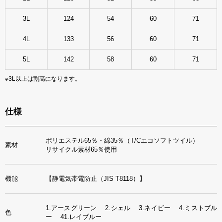
3L
124
54
60
71
4L
133
56
60
71
5L
142
58
60
71
※3L以上は割高になります。
仕様
ポリエステル65％・綿35％（T/Cエコソフトツイル）
素材
リサイクル素材65％使用
機能
【静電気帯電防止（JIS T8118）】
1.アースグリーン 2.シェル 3.ネイビー 4.ミストブル
色
ー 41.レイブルー