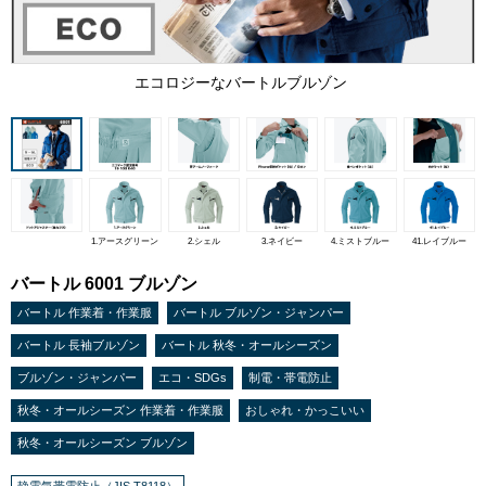
エコロジーなバートルブルゾン
1.アースグリーン
2.シェル
3.ネイビー
4.ミストブルー
41.レイブルー
バートル 6001 ブルゾン
バートル 作業着・作業服
バートル ブルゾン・ジャンパー
バートル 長袖ブルゾン
バートル 秋冬・オールシーズン
ブルゾン・ジャンパー
エコ・SDGs
制電・帯電防止
秋冬・オールシーズン 作業着・作業服
おしゃれ・かっこいい
秋冬・オールシーズン ブルゾン
静電気帯電防止（JIS T8118）