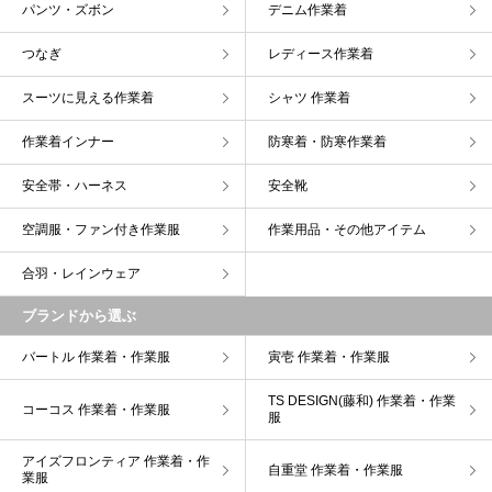
パンツ・ズボン
デニム作業着
つなぎ
レディース作業着
スーツに見える作業着
シャツ 作業着
作業着インナー
防寒着・防寒作業着
安全帯・ハーネス
安全靴
空調服・ファン付き作業服
作業用品・その他アイテム
合羽・レインウェア
ブランドから選ぶ
バートル 作業着・作業服
寅壱 作業着・作業服
TS DESIGN(藤和) 作業着・作業
コーコス 作業着・作業服
服
アイズフロンティア 作業着・作
自重堂 作業着・作業服
業服