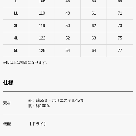
L
106
46
60
69
LL
110
48
61
71
3L
116
50
62
73
4L
122
52
63
75
5L
128
54
64
77
※4L以上は割高になります。
仕様
表：綿55％・ポリエステル45％
素材
裏：綿100％
機能
【ドライ】