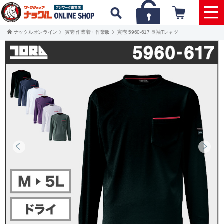
ナックルオンライン
寅壱 作業着・作業服
寅壱 5960-617 長袖Tシャツ