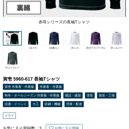
赤耳シリーズの長袖Tシャツ
13.クロ
14.濃コン
15.シロ
19.ダークパープル
37.シルバー
77.スミグレー
寅壱 5960-617 長袖Tシャツ
寅壱 作業着・作業服
作業着・作業服
秋冬・オールシーズン 作業着・作業服
建設・建築
塗装
製造・工場
流通・イベント
大工
鉄鋼・機械
営業・配達
ドライ
お気に入り登録数：
3
お気に入り登録