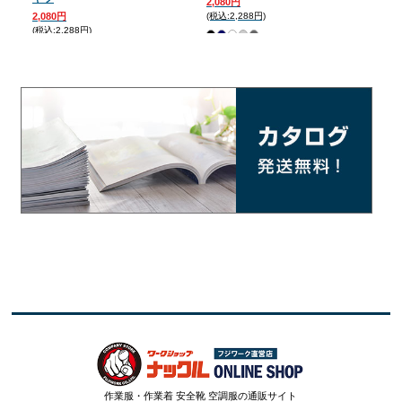
2,080円
2,080円
(税込:2,288円)
2,0
(税込:2,288円)
(税込:
作業服・作業着 安全靴 空調服の通販サイト