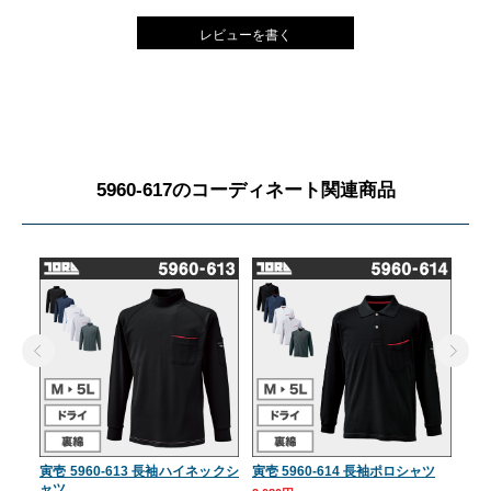
レビューを書く
5960-617のコーディネート関連商品
寅壱 5960-613 長袖ハイネックシ
寅壱 5960-614 長袖ポロシャツ
寅壱
ャツ
ネッ