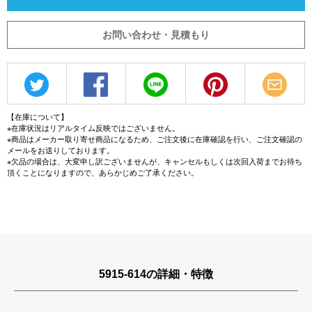
お問い合わせ・見積もり
【在庫について】
※在庫状況はリアルタイム反映ではございません。
※商品はメーカー取り寄せ商品になるため、ご注文後に在庫確認を行い、ご注文確認の
メールをお送りしております。
※欠品の場合は、大変申し訳ございませんが、キャンセルもしくは次回入荷までお待ち
頂くことになりますので、あらかじめご了承ください。
5915-614の詳細・特徴