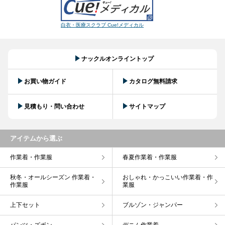
白衣・医療スクラブ Cue!メディカル
ナックルオンライントップ
お買い物ガイド
カタログ無料請求
見積もり・問い合わせ
サイトマップ
アイテムから選ぶ
作業着・作業服
春夏作業着・作業服
秋冬・オールシーズン 作業着・
おしゃれ・かっこいい作業着・作
作業服
業服
上下セット
ブルゾン・ジャンパー