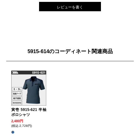
レビューを書く
5915-614のコーディネート関連商品
寅壱 5915-621 半袖
ポロシャツ
2,480円
(税込:2,728円)