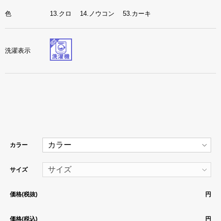
色
13.クロ 14.ノウコン 53.カーキ
洗濯表示
カラー
サイズ
価格(税抜)
円
価格(税込)
円