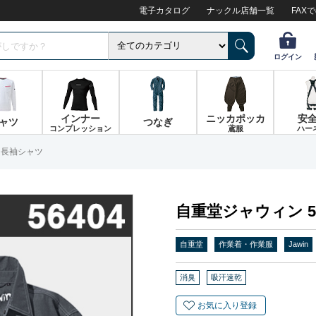
電子カタログ
ナックル店舗一覧
FAX
ログイン
インナー
ニッカポッカ
安
ャツ
つなぎ
コンプレッション
鳶服
ハー
4 長袖シャツ
自重堂ジャウィン 5
自重堂
作業着・作業服
Jawin
消臭
吸汗速乾
お気に入り登録