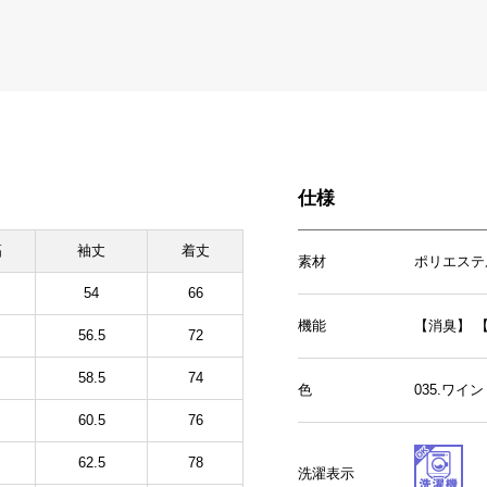
仕様
幅
袖丈
着丈
素材
ポリエステ
54
66
機能
【消臭】
56.5
72
58.5
74
色
035.ワイ
60.5
76
62.5
78
洗濯表示