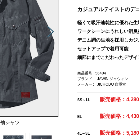
カジュアルテイストのデ
軽くて吸汗速乾性に優れた生
ワークシーンにうれしい消臭
デニム調の生地を採用しカジ
セットアップで着用可能
細部にまでこだわったデザイ
商品番号
56404
ブランド :
JAWIN ジャウィン
メーカー :
JICHODO 自重堂
販売価格：4,28
SS～LL
販売価格：4,43
EL
長袖シャツ
販売価格：5,18
4L～5L