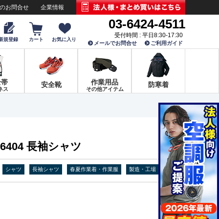
でのお問合せ
企業情報
03-6424-4511
受付時間 : 平日8:30-17:30
新規登録
カート
お気に入り
メールでお問合せ
ご利用ガイド
全帯
作業用品
安全靴
防寒着
ネス
その他アイテム
6404 長袖シャツ
シャツ
長袖シャツ
春夏作業着・作業服
製造・工場