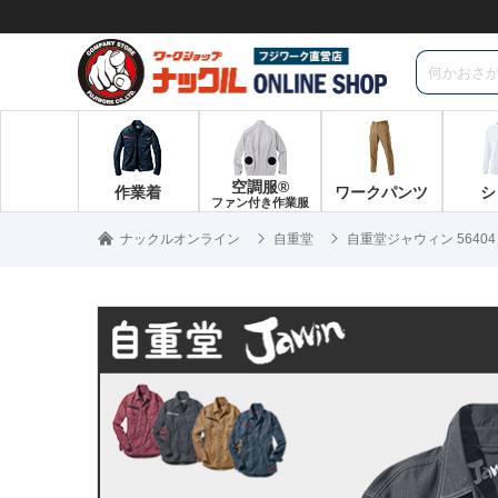
空調服®
作業着
ワークパンツ
シ
ファン付き作業服
ナックルオンライン
自重堂
自重堂ジャウィン 5640