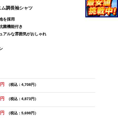
ニム調長袖シャツ
地を採用
抗菌機能付き
ュアルな雰囲気がおしゃれ
ン
0円
（税込：4,708円）
0円
（税込：4,873円）
0円
（税込：5,698円）