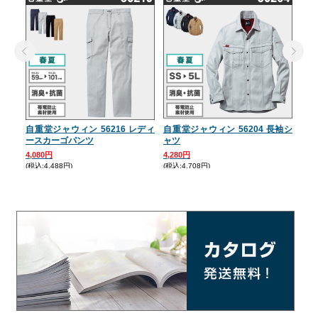
自重堂ジャウィン 56216 レディ
自重堂ジャウィン 56204 長袖シ
自重
ースカーゴパンツ
ャツ
ック
4,080円
4,280円
4,2
(税込:4,488円)
(税込:4,708円)
(税込: