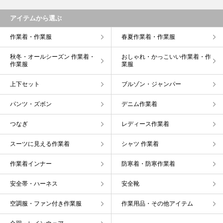
アイテムから選ぶ
作業着・作業服
春夏作業着・作業服
秋冬・オールシーズン 作業着・
おしゃれ・かっこいい作業着・作
作業服
業服
上下セット
ブルゾン・ジャンパー
パンツ・ズボン
デニム作業着
つなぎ
レディース作業着
スーツに見える作業着
シャツ 作業着
作業着インナー
防寒着・防寒作業着
安全帯・ハーネス
安全靴
空調服・ファン付き作業服
作業用品・その他アイテム