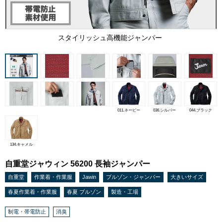
スタイリッシュ高機能ジャンパー
011.ネービー
036.シルバー
044.ブラック
134.キャメル
自重堂ジャウィン 56200 長袖ジャンパー
自重堂
作業着・作業服
Jawin
ブルゾン・ジャンパー
大きいサイズ
春夏作業着・作業服
春夏 ブルゾン
製造・工場
制電・帯電防止
消臭