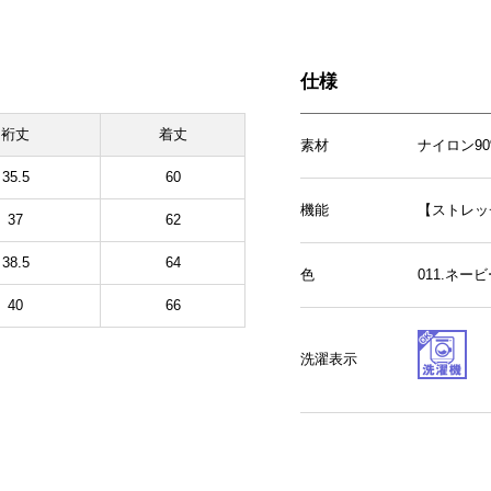
仕様
裄丈
着丈
素材
ナイロン9
35.5
60
機能
【ストレッ
37
62
38.5
64
色
011.ネー
40
66
洗濯表示