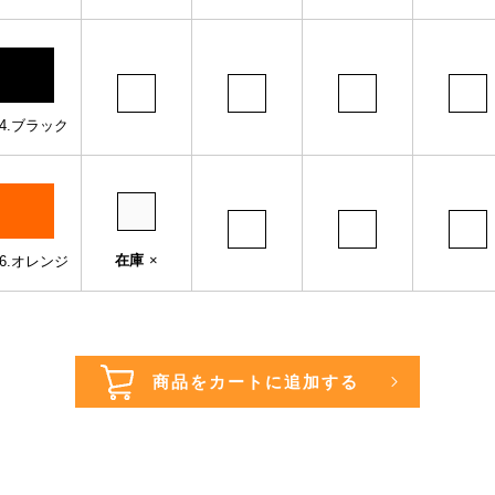
44.ブラック
在庫
×
76.オレンジ