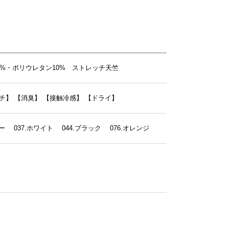
0%・ポリウレタン10% ストレッチ天竺
チ】
【消臭】
【接触冷感】
【ドライ】
ビー 037.ホワイト 044.ブラック 076.オレンジ