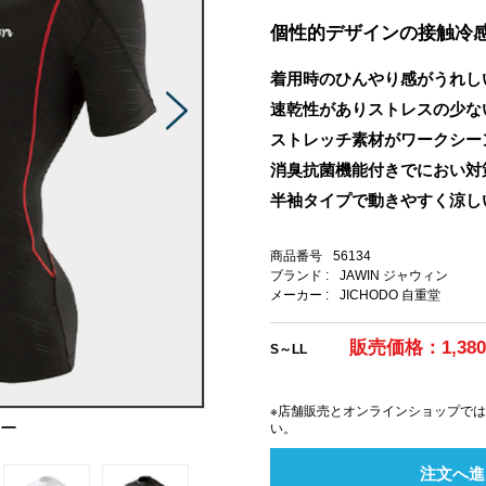
個性的デザインの接触冷
着用時のひんやり感がうれし
速乾性がありストレスの少な
ストレッチ素材がワークシー
消臭抗菌機能付きでにおい対
半袖タイプで動きやすく涼し
商品番号
56134
ブランド :
JAWIN ジャウィン
メーカー :
JICHODO 自重堂
販売価格：1,38
S～LL
※店舗販売とオンラインショップで
ナー
い。
注文へ進