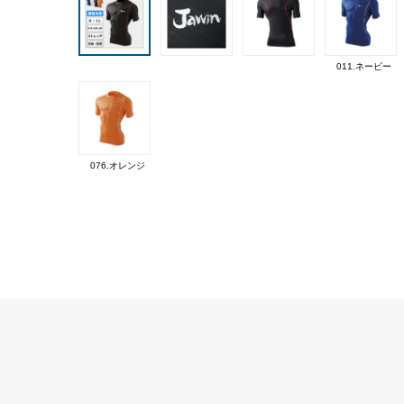
011.ネービー
076.オレンジ