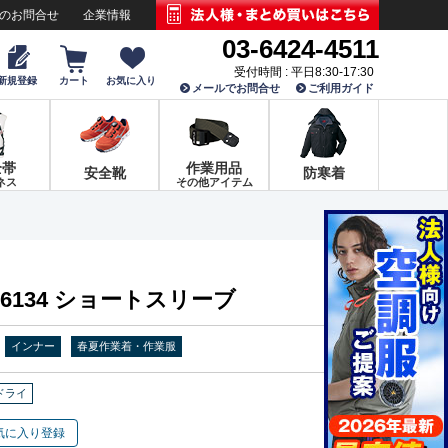
でのお問合せ
企業情報
03-6424-4511
受付時間 : 平日8:30-17:30
新規登録
カート
お気に入り
メールでお問合せ
ご利用ガイド
全帯
作業用品
安全靴
防寒着
ネス
その他アイテム
6134 ショートスリーブ
インナー
春夏作業着・作業服
ドライ
気に入り登録