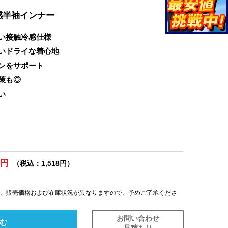
感半袖インナー
い接触冷感仕様
いドライな着心地
ンをサポート
策も◎
い
0円
（税込：1,518円）
は、販売価格および在庫状況が異なりますので、予めご了承くださ
お問い合わせ
む