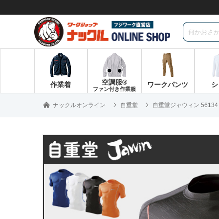
空調服®
作業着
ワークパンツ
シ
ファン付き作業服
ナックルオンライン
自重堂
自重堂ジャウィン 5613