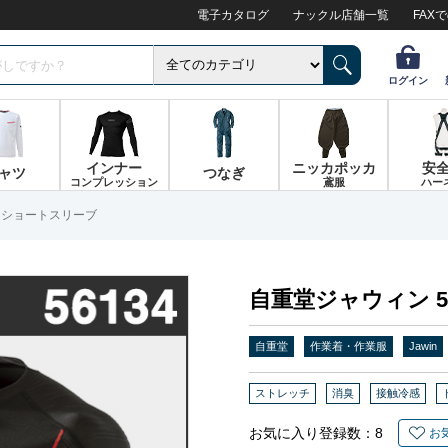
電子カタログ
ナックル店舗一覧
FAX
ログイン
インナー
ニッカポッカ
安
ャツ
つなぎ
コンプレッション
鳶服
ハー
4 ショートスリーブ
自重堂ジャウィン 5
自重堂
作業着・作業服
Jawin
ストレッチ
消臭
接触冷感
お気に入り登録数：
8
お