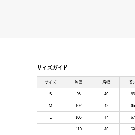
サイズガイド
サイズ
胸囲
肩幅
着
S
98
40
63
M
102
42
65
L
106
44
67
LL
110
46
69