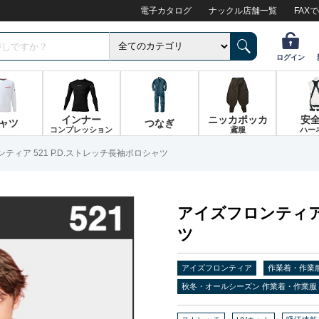
電子カタログ
ナックル店舗一覧
FAX
ログイン
インナー
ニッカポッカ
安
ャツ
つなぎ
コンプレッション
鳶服
ハー
ティア 521 P.D.ストレッチ長袖ポロシャツ
アイズフロンティア 
ツ
アイズフロンティア
作業着・作業
秋冬・オールシーズン 作業着・作業服