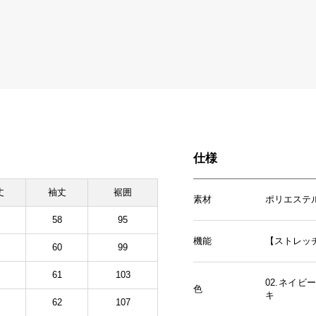
仕様
丈
袖丈
裾囲
素材
ポリエステ
58
95
機能
【ストレッ
60
99
61
103
02.ネイビ
色
キ
62
107