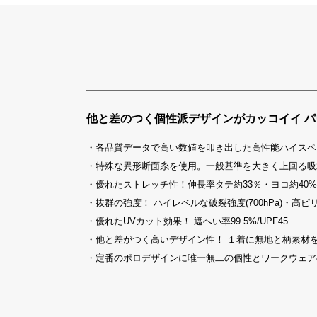
他と差のつく個性派デザインがカッコイイ 
・各品質データで高い数値を叩き出した高性能ハイスペ
・特殊な異形断面糸を使用。一般基準を大きく上回る吸
・優れたストレッチ性！伸長率タテ約33％・ヨコ約40%
・抜群の強度！ ハイレベルな破裂強度(700hPa)・高ピ
・優れたUVカット効果！ 遮へい率99.5%/UPF45
・他と差がつく高いデザイン性！ １着に無地と柄素材
・定番のポロデザインに唯一無二の個性とワークウェア