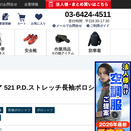
でのお問合せ
企業情報
03-6424-4511
受付時間 : 平日8:30-17:30
新規登録
カート
お気に入り
メールでお問合せ
ご利用ガイド
全帯
作業用品
安全靴
防寒着
ネス
その他アイテム
521 P.D.ストレッチ長袖ポロシャ
服
長袖ポロシャツ
ポロシャツ