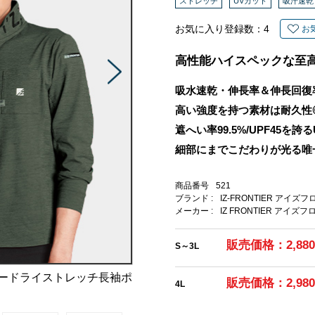
ストレッチ
UVカット
吸汗速乾
お気に入り登録数：
4
お
高性能ハイスペックな至
吸水速乾・伸長率＆伸長回復
高い強度を持つ素材は耐久性
遮へい率99.5%/UPF45を誇
細部にまでこだわりが光る唯
商品番号
521
ブランド :
IZ-FRONTIER アイズ
メーカー :
IZ FRONTIER アイズ
販売価格：2,88
S～3L
ダードライストレッチ長袖ポ
販売価格：2,98
4L