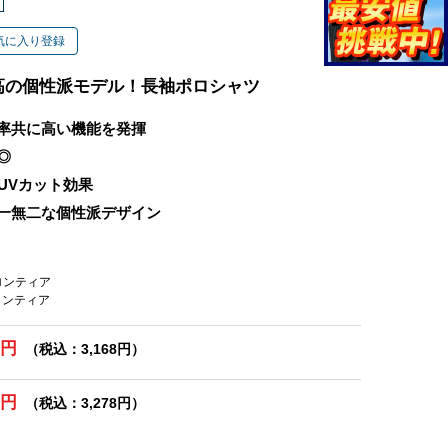
気に入り登録
高の個性派モデル！長袖ポロシャツ
率共に高い機能を発揮
◎
るUVカット効果
一無二な個性派デザイン
フロンティア
フロンティア
0円
（税込：3,168円）
0円
（税込：3,278円）