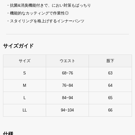
・抗菌&消臭機能付きで、におい対策もばっちり
・機能的なカッティングで作業性◎
・スタイリングを格上げするインナーパンツ
サイズガイド
サイズ
ウエスト
股下
S
68~76
63
M
76~84
64
L
84~94
65
LL
94~104
66
仕様