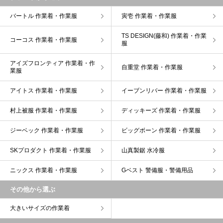
バートル 作業着・作業服
寅壱 作業着・作業服
TS DESIGN(藤和) 作業着・作業
コーコス 作業着・作業服
服
アイズフロンティア 作業着・作
自重堂 作業着・作業服
業服
アイトス 作業着・作業服
イーブンリバー 作業着・作業服
村上被服 作業着・作業服
ディッキーズ 作業着・作業服
ジーベック 作業着・作業服
ビッグボーン 作業着・作業服
SKプロダクト 作業着・作業服
山真製鋸 水冷服
ニックス 作業着・作業服
Gベスト 警備服・警備用品
その他から選ぶ
大きいサイズの作業着