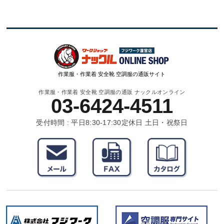
作業服・作業着 安全靴 空調服の通販サイト
作業服・作業着 安全靴 空調服の通販 ナックルオンライン
03-6424-4511
受付時間 : 平日8:30-17:30
定休日 土日・祝祭日