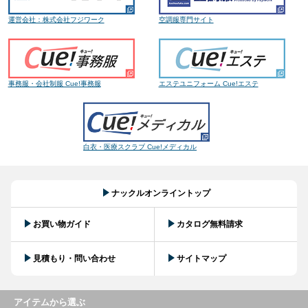
運営会社：株式会社フジワーク
空調服専門サイト
事務服・会社制服 Cue!事務服
エステユニフォーム Cue!エステ
白衣・医療スクラブ Cue!メディカル
ナックルオンライントップ
お買い物ガイド
カタログ無料請求
見積もり・問い合わせ
サイトマップ
アイテムから選ぶ