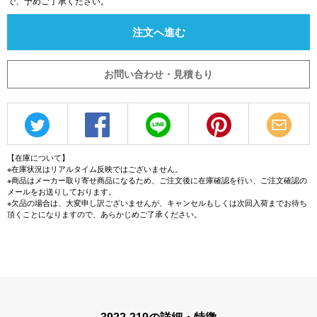
で、予めご了承ください。
注文へ進む
お問い合わせ・見積もり
【在庫について】
※在庫状況はリアルタイム反映ではございません。
※商品はメーカー取り寄せ商品になるため、ご注文後に在庫確認を行い、ご注文確認の
メールをお送りしております。
※欠品の場合は、大変申し訳ございませんが、キャンセルもしくは次回入荷までお待ち
頂くことになりますので、あらかじめご了承ください。