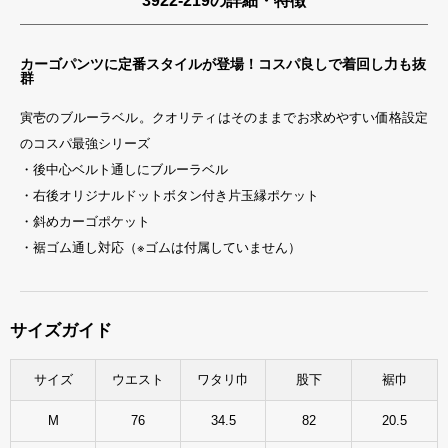
3922-219の詳細・特徴
カーゴパンツに定番スタイルが登場！コスパ良しで着回し力も抜
群
寅壱のブルーラベル。クオリティはそのままでお求めやすい価格設定
のコスパ最強シリーズ
・後中心ベルト通しにブルーラベル
・右後オリジナルドットボタン付き片玉縁ポケット
・斜めカーゴポケット
・裾ゴム通し対応（※ゴムは付属していません）
サイズガイド
サイズ
ウエスト
ワタリ巾
股下
裾巾
M
76
34.5
82
20.5