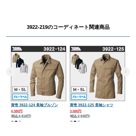
3922-219のコーディネート関連商品
寅壱 3922-124 長袖ブルゾン
寅壱 3922-125 長袖シャツ
寅壱
分
4,380円
3,580円
(税込:4,818円)
(税込:3,938円)
4,2
(税込: