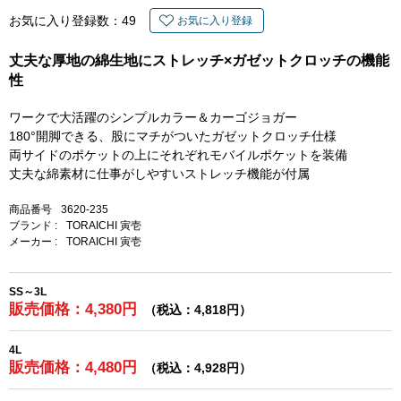
お気に入り登録数：
49
お気に入り登録
丈夫な厚地の綿生地にストレッチ×ガゼットクロッチの機能
性
ワークで大活躍のシンプルカラー＆カーゴジョガー
180°開脚できる、股にマチがついたガゼットクロッチ仕様
両サイドのポケットの上にそれぞれモバイルポケットを装備
丈夫な綿素材に仕事がしやすいストレッチ機能が付属
商品番号
3620-235
ブランド :
TORAICHI 寅壱
メーカー :
TORAICHI 寅壱
SS～3L
販売価格：4,380円
（税込：4,818円）
4L
販売価格：4,480円
（税込：4,928円）