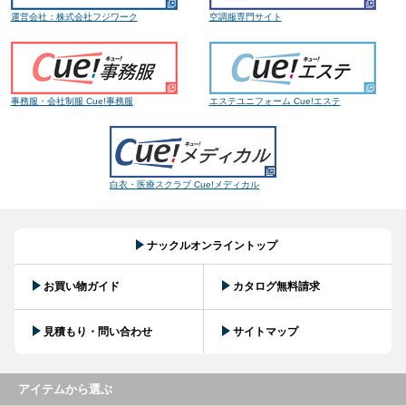
運営会社：株式会社フジワーク
空調服専門サイト
事務服・会社制服 Cue!事務服
エステユニフォーム Cue!エステ
白衣・医療スクラブ Cue!メディカル
ナックルオンライントップ
お買い物ガイド
カタログ無料請求
見積もり・問い合わせ
サイトマップ
アイテムから選ぶ