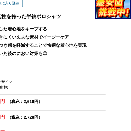
気に入り登録
能性を持った半袖ポロシャツ
した着心地をキープする
きにくい丈夫な素材でイージーケア
つき感を軽減することで快適な着心地を実現
いた後のにおい対策も◎
スデザイン
(藤和)
0円
（税込：2,618円）
0円
（税込：2,728円）