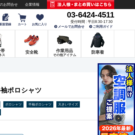
でのお問合せ
企業情報
03-6424-4511
受付時間 : 平日8:30-17:30
新規登録
カート
お気に入り
メールでお問合せ
ご利用ガイド
全帯
作業用品
安全靴
防寒着
ネス
その他アイテム
65 半袖ポロシャツ
ポロシャツ
半袖ポロシャツ
大きいサイズ