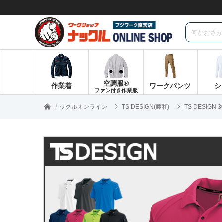
空調服®
作業着
ワークパンツ
シ
ファン付き作業服
ナックルオンライン
TS DESIGN(藤和)
TS DESIGN