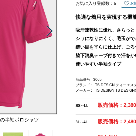
お気に入り登録数：
5
お
快適な着用を実現する機
吸汗速乾性に優れ、さらっと
シワになりにくく、毛玉がで
縫い目を平らに仕上げ、ごろ
脇下消臭テープ付きで汗をか
使いやすい半袖タイプ
商品番号
3065
ブランド :
TS-DESIGN ティーエ
メーカー :
TS DESIGN TS DESIGN
販売価格：2,38
SS～LL
地の半袖ポロシャツ
販売価格：2,48
3L～4L