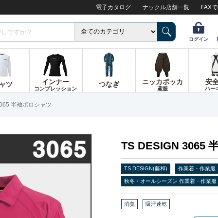
電子カタログ
ナックル店舗一覧
FAX
ログイン
インナー
ニッカポッカ
安
ャツ
つなぎ
コンプレッション
鳶服
ハー
 3065 半袖ポロシャツ
TS DESIGN 30
TS DESIGN(藤和)
作業着・作業服
秋冬・オールシーズン 作業着・作業服
消臭
吸汗速乾