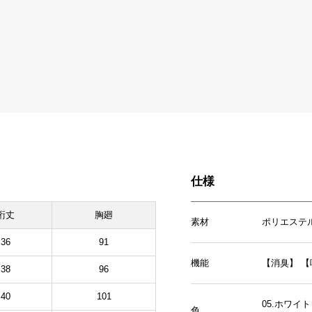
仕様
裄丈
胸廻
素材
ポリエステル
36
91
機能
【消臭】
【
38
96
40
101
05.ホワイ
色