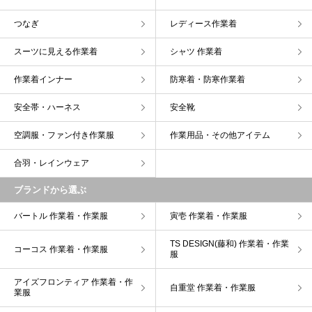
つなぎ
レディース作業着
スーツに見える作業着
シャツ 作業着
作業着インナー
防寒着・防寒作業着
安全帯・ハーネス
安全靴
空調服・ファン付き作業服
作業用品・その他アイテム
合羽・レインウェア
ブランドから選ぶ
バートル 作業着・作業服
寅壱 作業着・作業服
TS DESIGN(藤和) 作業着・作業
コーコス 作業着・作業服
服
アイズフロンティア 作業着・作
自重堂 作業着・作業服
業服