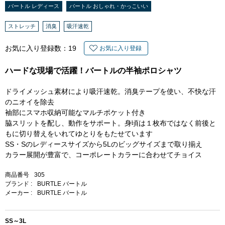
バートル レディース
バートル おしゃれ・かっこいい
ストレッチ
消臭
吸汗速乾
お気に入り登録数：
19
お気に入り登録
ハードな現場で活躍！バートルの半袖ポロシャツ
ドライメッシュ素材により吸汗速乾。消臭テープを使い、不快な汗
のニオイを除去
袖部にスマホ収納可能なマルチポケット付き
脇スリットを配し、動作をサポート。身頃は１枚布ではなく前後と
もに切り替えをいれてゆとりをもたせています
SS・Sのレディースサイズから5Lのビッグサイズまで取り揃え
カラー展開が豊富で、コーポレートカラーに合わせてチョイス
商品番号
305
ブランド :
BURTLE バートル
メーカー :
BURTLE バートル
SS～3L