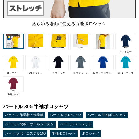
あらゆる場面に使える万能ポロシャツ
3.ネイビー
8.イエロー
29.ホワイト
35.ブラック
36.スティール
42.ロイヤルブルー
46.ターコイズ
86.レッド
バートル 305 半袖ポロシャツ
バートル 作業着・作業服
バートル ポロシャツ
バートル 半袖ポロシャツ
バートル 秋冬・オールシーズン
バートル ストレッチ
バートル ポリエステル100
半袖ポロシャツ
ポロシャツ