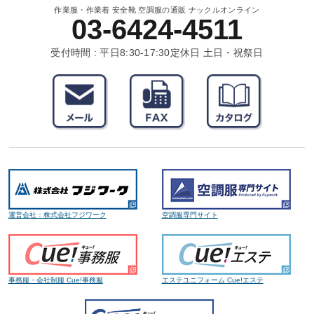
作業服・作業着 安全靴 空調服の通販 ナックルオンライン
03-6424-4511
受付時間 : 平日8:30-17:30
定休日 土日・祝祭日
運営会社：株式会社フジワーク
空調服専門サイト
事務服・会社制服 Cue!事務服
エステユニフォーム Cue!エステ