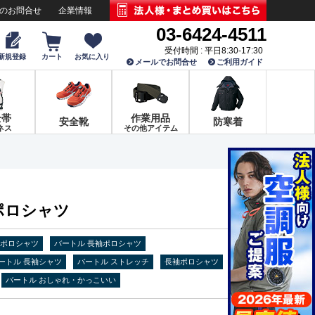
でのお問合せ
企業情報
03-6424-4511
受付時間 : 平日8:30-17:30
新規登録
カート
お気に入り
メールでお問合せ
ご利用ガイド
全帯
作業用品
安全靴
防寒着
ネス
その他アイテム
袖ポロシャツ
 ポロシャツ
バートル 長袖ポロシャツ
ートル 長袖シャツ
バートル ストレッチ
長袖ポロシャツ
バートル おしゃれ・かっこいい