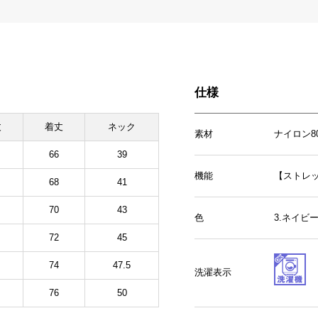
仕様
丈
着丈
ネック
素材
ナイロン8
66
39
機能
【ストレ
68
41
70
43
色
3.ネイビ
72
45
74
47.5
洗濯表示
76
50