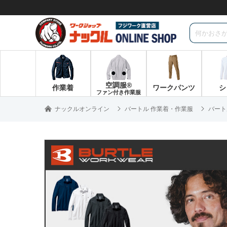
空調服®
作業着
ワークパンツ
シ
ファン付き作業服
ナックルオンライン
バートル 作業着・作業服
バート