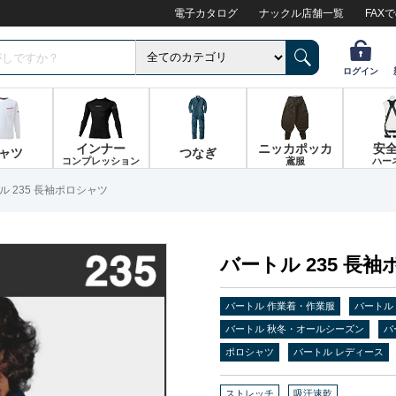
電子カタログ
ナックル店舗一覧
FAX
ログイン
インナー
ニッカポッカ
安
ャツ
つなぎ
コンプレッション
鳶服
ハー
ル 235 長袖ポロシャツ
バートル 235 長
バートル 作業着・作業服
バートル
バートル 秋冬・オールシーズン
バ
ポロシャツ
バートル レディース
ストレッチ
吸汗速乾