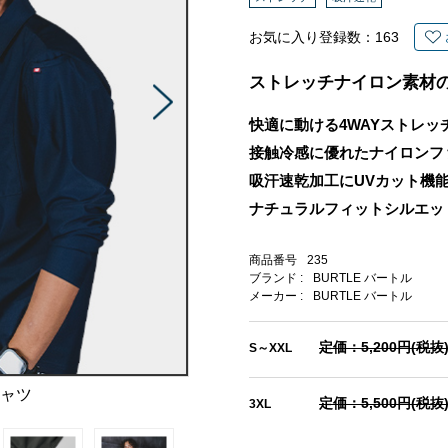
お気に入り登録数：
163
ストレッチナイロン素材
快適に動ける4WAYストレッ
接触冷感に優れたナイロンフ
吸汗速乾加工にUVカット機
ナチュラルフィットシルエッ
商品番号
235
ブランド :
BURTLE バートル
メーカー :
BURTLE バートル
定価：5,200円(税抜
S～XXL
シャツ
定価：5,500円(税抜
3XL