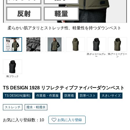
柔らかい肌アタリとストレッチ性、軽量性を持つダウンベスト
25.チャコールグレ
55.アーミーグリー
ー
ン
95.ブラック
TS DESIGN 1928 リフレクティブファイバーダウンベスト
TS DESIGN(藤和)
作業着・作業服
防寒着
防寒ベスト
大きいサイズ
ストレッチ
撥水・軽撥水
お気に入り登録数：
10
お気に入り登録