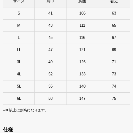
サイズ
肩巾
胸囲
着丈
S
41
106
63
M
43
111
65
L
45
116
67
LL
47
121
69
3L
49
126
71
4L
52
133
73
5L
55
140
74
6L
58
147
75
※3L以上は割高になります。
仕様