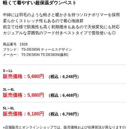
軽くて着やすい超保温ダウンベスト
中綿には羽毛のような軽さと暖かさを持つソロナポリマーを採用
柔らかくストレッチ性もあるので着心地抜群
前立て仕様で防風性も高く初期撥水もあるので天候変化にも対応
カジュアルな雰囲気のフード付きベストタイプで普段使いも◎
商品番号
1928
ブランド :
TS-DESIGN ティーエスデザイン
メーカー :
TS DESIGN TS DESIGN(藤和)
S～LL
販売価格：5,680円
（税込：6,248円）
3L～4L
販売価格：5,880円
（税込：6,468円）
5L～6L
販売価格：6,180円
（税込：6,798円）
※店舗販売とオンラインショップでは、販売価格および在庫状況が異なりますの