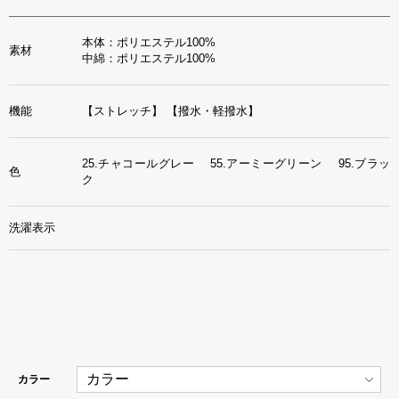
本体：ポリエステル100%
素材
中綿：ポリエステル100%
機能
【ストレッチ】
【撥水・軽撥水】
25.チャコールグレー 55.アーミーグリーン 95.ブラッ
色
ク
洗濯表示
カラー