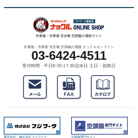
作業服・作業着 安全靴 空調服の通販サイト
作業服・作業着 安全靴 空調服の通販 ナックルオンライン
03-6424-4511
受付時間 : 平日8:30-17:30
定休日 土日・祝祭日
運営会社：株式会社フジワーク
空調服専門サイト