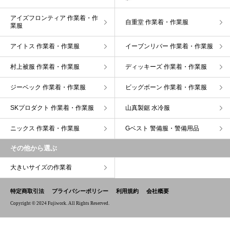
アイズフロンティア 作業着・作
自重堂 作業着・作業服
業服
アイトス 作業着・作業服
イーブンリバー 作業着・作業服
村上被服 作業着・作業服
ディッキーズ 作業着・作業服
ジーベック 作業着・作業服
ビッグボーン 作業着・作業服
SKプロダクト 作業着・作業服
山真製鋸 水冷服
ニックス 作業着・作業服
Gベスト 警備服・警備用品
その他から選ぶ
大きいサイズの作業着
特定商取引法
プライバシーポリシー
利用規約
会社概要
Copyright © 2024 Fujiwork. All Rights Reserved.