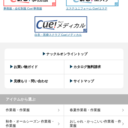
事務服・会社制服 Cue!事務服
エステユニフォーム Cue!エステ
白衣・医療スクラブ Cue!メディカル
ナックルオンライントップ
お買い物ガイド
カタログ無料請求
見積もり・問い合わせ
サイトマップ
アイテムから選ぶ
作業着・作業服
春夏作業着・作業服
秋冬・オールシーズン 作業着・
おしゃれ・かっこいい作業着・作
作業服
業服