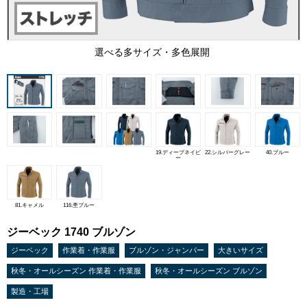
選べる多サイズ・多色展開
19.ディープネイビ
22.シルバーグレー
40.ブルー
ー
81.キャメル
116.杢ブルー
ジーベック 1740 ブルゾン
ジーベック
作業着・作業服
ブルゾン・ジャンパー
大きいサイズ
秋冬・オールシーズン 作業着・作業服
秋冬・オールシーズン ブルゾン
製造・工場