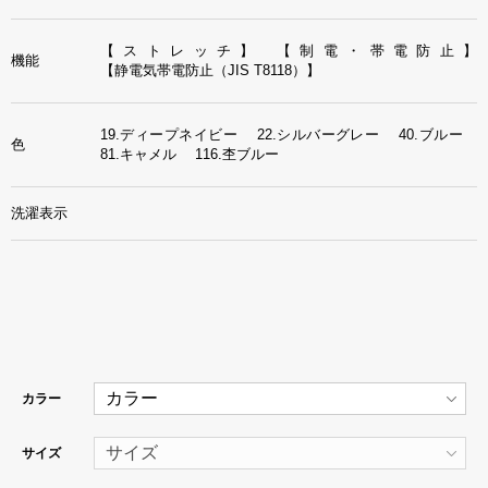
【ストレッチ】
【制電・帯電防止】
機能
【静電気帯電防止（JIS T8118）】
19.ディープネイビー 22.シルバーグレー 40.ブルー
色
81.キャメル 116.杢ブルー
洗濯表示
カラー
サイズ