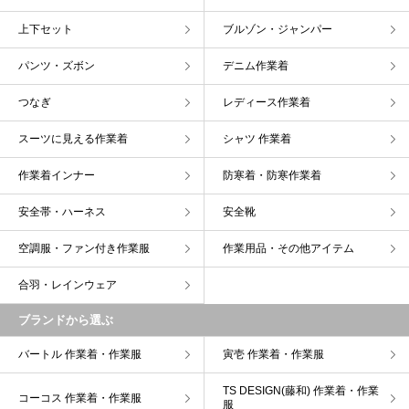
上下セット
ブルゾン・ジャンパー
パンツ・ズボン
デニム作業着
つなぎ
レディース作業着
スーツに見える作業着
シャツ 作業着
作業着インナー
防寒着・防寒作業着
安全帯・ハーネス
安全靴
空調服・ファン付き作業服
作業用品・その他アイテム
合羽・レインウェア
ブランドから選ぶ
バートル 作業着・作業服
寅壱 作業着・作業服
TS DESIGN(藤和) 作業着・作業
コーコス 作業着・作業服
服