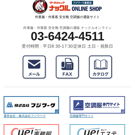
作業服・作業着 安全靴 空調服の通販サイト
作業服・作業着 安全靴 空調服の通販 ナックルオンライン
03-6424-4511
受付時間 : 平日8:30-17:30
定休日 土日・祝祭日
運営会社：株式会社フジワーク
空調服専門サイト