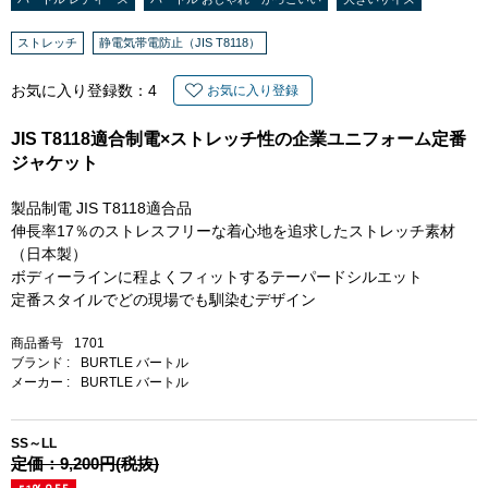
ストレッチ
静電気帯電防止（JIS T8118）
お気に入り登録数：
4
お気に入り登録
JIS T8118適合制電×ストレッチ性の企業ユニフォーム定番
ジャケット
製品制電 JIS T8118適合品
伸長率17％のストレスフリーな着心地を追求したストレッチ素材
（日本製）
ボディーラインに程よくフィットするテーパードシルエット
定番スタイルでどの現場でも馴染むデザイン
商品番号
1701
ブランド :
BURTLE バートル
メーカー :
BURTLE バートル
SS～LL
定価：9,200円(税抜)