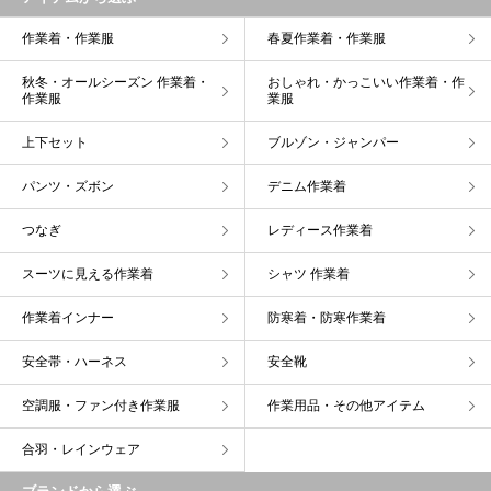
作業着・作業服
春夏作業着・作業服
秋冬・オールシーズン 作業着・
おしゃれ・かっこいい作業着・作
作業服
業服
上下セット
ブルゾン・ジャンパー
パンツ・ズボン
デニム作業着
つなぎ
レディース作業着
スーツに見える作業着
シャツ 作業着
作業着インナー
防寒着・防寒作業着
安全帯・ハーネス
安全靴
空調服・ファン付き作業服
作業用品・その他アイテム
合羽・レインウェア