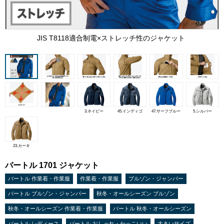
JIS T8118適合制電×ストレッチ性のジャケット
3.ネイビー
45.インディゴ
47.サーフブルー
5.シルバー
23.カーキ
バートル 1701 ジャケット
バートル 作業着・作業服
作業着・作業服
ブルゾン・ジャンパー
バートル ブルゾン・ジャンパー
秋冬・オールシーズン ブルゾン
秋冬・オールシーズン 作業着・作業服
バートル 秋冬・オールシーズン
バートル レディース
バートル おしゃれ・かっこいい
大きいサイズ