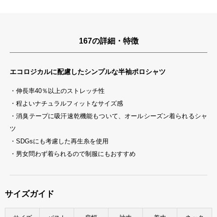
167の詳細・特徴
エコロジカルに配慮したシンプルな半袖ポロシャツ
・伸長率40％以上のストレッチ性
・程よいナチュラルフィットなサイズ感
・消臭テープに吸汗速乾機能もついて、オールシーズン着られるシャ
ツ
・SDGsにも考慮した再生糸を使用
・男女問わず着られるので制服にもおすすめ
サイズガイド