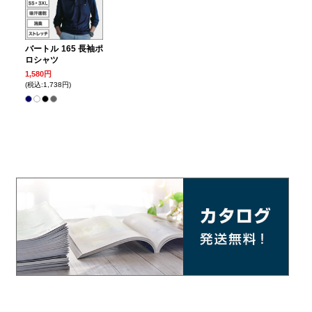
バートル 165 長袖ポ
ロシャツ
1,580円
(税込:1,738円)