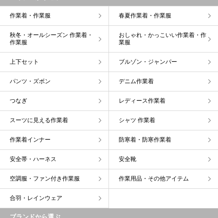
作業着・作業服
春夏作業着・作業服
秋冬・オールシーズン 作業着・
おしゃれ・かっこいい作業着・作
作業服
業服
上下セット
ブルゾン・ジャンパー
パンツ・ズボン
デニム作業着
つなぎ
レディース作業着
スーツに見える作業着
シャツ 作業着
作業着インナー
防寒着・防寒作業着
安全帯・ハーネス
安全靴
空調服・ファン付き作業服
作業用品・その他アイテム
合羽・レインウェア
ブランドから選ぶ