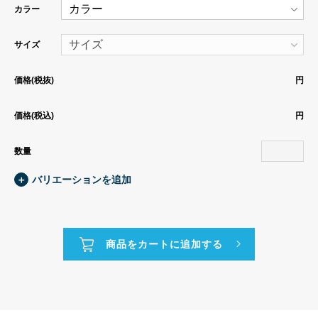
カラー
サイズ
価格(税抜)
円
価格(税込)
円
数量
＋
バリエーションを追加