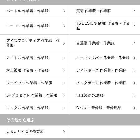
バートル 作業着・作業服
寅壱 作業着・作業服
TS DESIGN(藤和) 作業着・作業
コーコス 作業着・作業服
服
アイズフロンティア 作業着・作
自重堂 作業着・作業服
業服
アイトス 作業着・作業服
イーブンリバー 作業着・作業服
村上被服 作業着・作業服
ディッキーズ 作業着・作業服
ジーベック 作業着・作業服
ビッグボーン 作業着・作業服
SKプロダクト 作業着・作業服
山真製鋸 水冷服
ニックス 作業着・作業服
Gベスト 警備服・警備用品
その他から選ぶ
大きいサイズの作業着