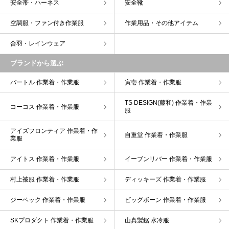
安全帯・ハーネス
安全靴
空調服・ファン付き作業服
作業用品・その他アイテム
合羽・レインウェア
ブランドから選ぶ
バートル 作業着・作業服
寅壱 作業着・作業服
TS DESIGN(藤和) 作業着・作業
コーコス 作業着・作業服
服
アイズフロンティア 作業着・作
自重堂 作業着・作業服
業服
アイトス 作業着・作業服
イーブンリバー 作業着・作業服
村上被服 作業着・作業服
ディッキーズ 作業着・作業服
ジーベック 作業着・作業服
ビッグボーン 作業着・作業服
SKプロダクト 作業着・作業服
山真製鋸 水冷服