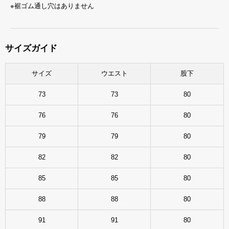
※裾ゴム通し穴はありません
サイズガイド
サイズ
ウエスト
股下
73
73
80
76
76
80
79
79
80
82
82
80
85
85
80
88
88
80
91
91
80