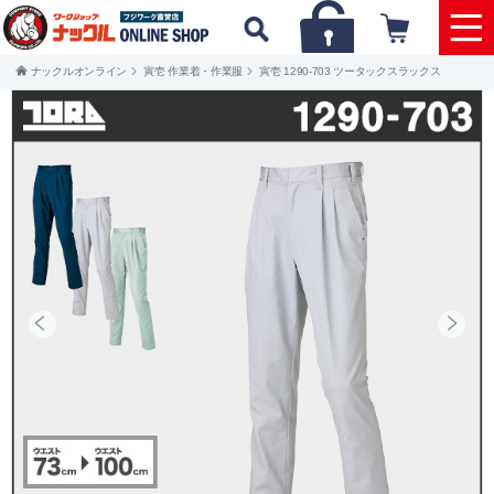
ナックルオンライン
寅壱 作業着・作業服
寅壱 1290-703 ツータックスラックス