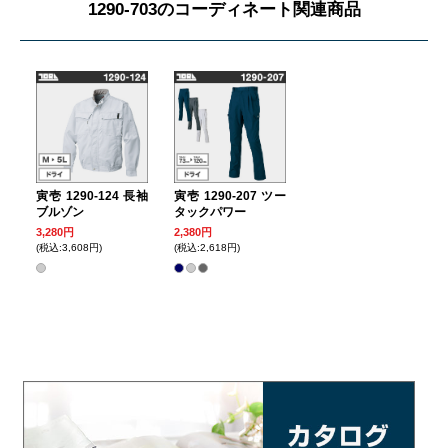
1290-703のコーディネート関連商品
寅壱 1290-124 長袖
寅壱 1290-207 ツー
ブルゾン
タックパワー
3,280円
2,380円
(税込:3,608円)
(税込:2,618円)