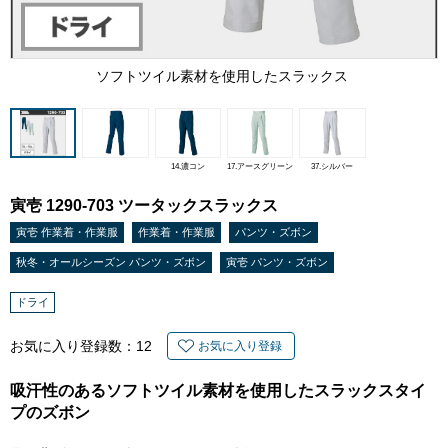
ソフトツイル素材を使用したスラックス
14.濃コン
17.アースグリーン
37.シルバー
寅壱 1290-703 ツータックスラックス
寅壱 作業着・作業服
作業着・作業服
パンツ・ズボン
秋冬・オールシーズン パンツ・ズボン
寅壱 パンツ・ズボン
ドライ
お気に入り登録数：
12
お気に入り登録
吸汗性のあるソフトツイル素材を使用したスラックスタイ
プのズボン