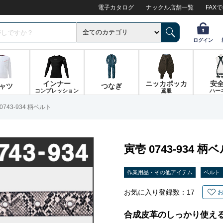
電子カタログ
ナックル店舗一覧
FAX
ログイン
インナー
ニッカポッカ
安
ャツ
つなぎ
コンプレッション
鳶服
ハー
0743-934 柄ベルト
寅壱 0743-934 柄
作業用品・その他アイテム
ベルト
お気に入り登録数：
17
合成皮革のしっかり使え