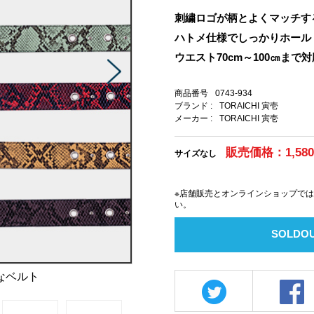
刺繍ロゴが柄とよくマッチす
ハトメ仕様でしっかりホール
ウエスト70cm～100㎝まで対
商品番号
0743-934
ブランド :
TORAICHI 寅壱
メーカー :
TORAICHI 寅壱
販売価格：1,58
サイズなし
※店舗販売とオンラインショップで
い。
SOLDO
なベルト