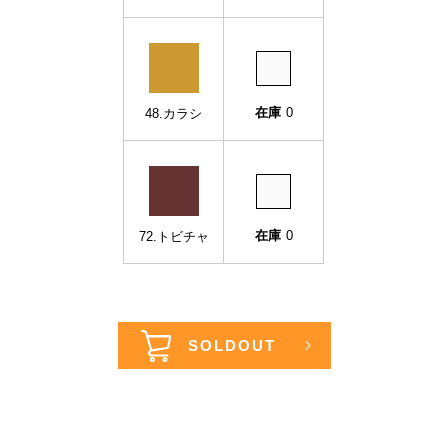
在庫
0
48.カラシ
在庫
0
72.トビチャ