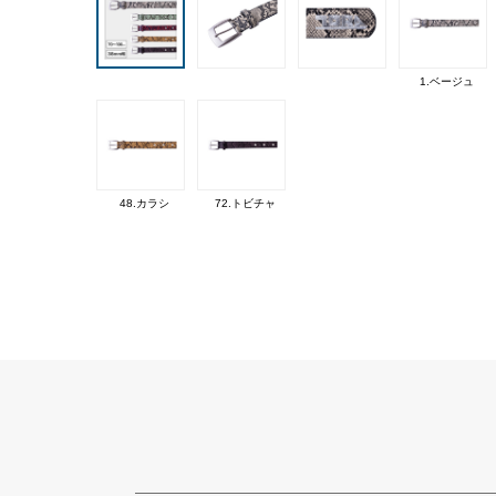
1.ベージュ
48.カラシ
72.トビチャ