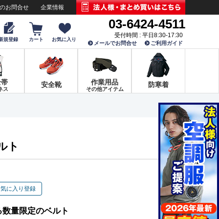
でのお問合せ
企業情報
03-6424-4511
受付時間 : 平日8:30-17:30
新規登録
カート
お気に入り
メールでお問合せ
ご利用ガイド
全帯
作業用品
安全靴
防寒着
ネス
その他アイテム
ベルト
お気に入り登録
る数量限定のベルト