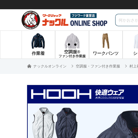
空調服®
作業着
ワークパンツ
シ
ファン付き作業服
ナックルオンライン
空調服・ファン付き作業服
村上