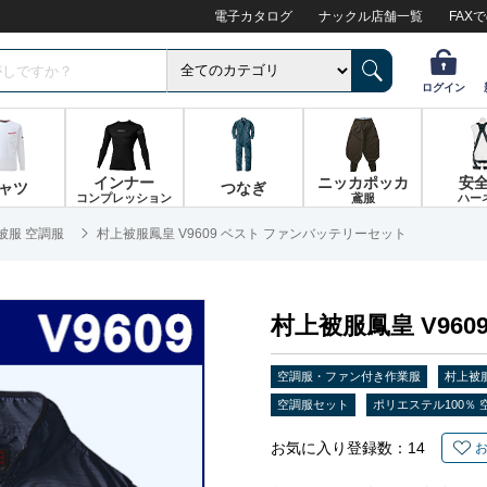
電子カタログ
ナックル店舗一覧
FAX
ログイン
インナー
ニッカポッカ
安
ャツ
つなぎ
コンプレッション
鳶服
ハー
被服 空調服
村上被服鳳皇 V9609 ベスト ファンバッテリーセット
村上被服鳳皇 V96
空調服・ファン付き作業服
村上被
空調服セット
ポリエステル100％ 
お気に入り登録数：
14