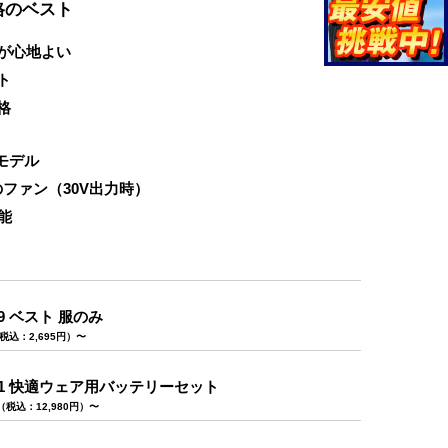
格のベスト
が心地よい
ト
格
新モデル
のファン（30V出力時）
能
9 ベスト 服のみ
税込：2,695円）〜
01 快適ウェア用バッテリーセット
（税込：12,980円）〜