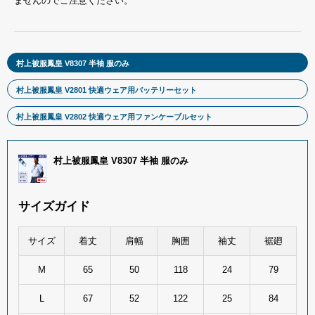
ませんのでご注意ください。
村上被服鳳皇 V8307 半袖 服のみ
村上被服鳳皇 V2801 快適ウェア用バッテリーセット
村上被服鳳皇 V2802 快適ウェア用ファンケーブルセット
村上被服鳳皇 V8307 半袖 服のみ
サイズガイド
サイズ
着丈
肩幅
胸囲
袖丈
裾廻
M
65
50
118
24
79
L
67
52
122
25
84