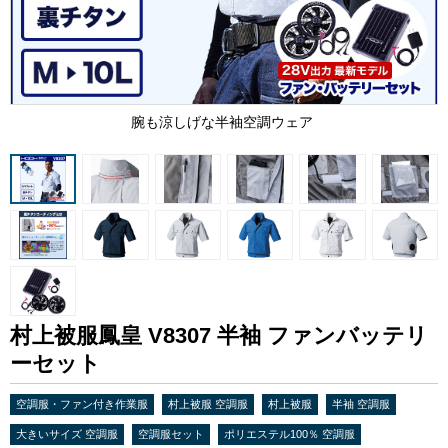
腕も涼しげな半袖空調ウェア
村上被服鳳皇 V8307 半袖 ファンバッテリ
ーセット
空調服・ファン付き作業服
村上被服 空調服
村上被服
半袖 空調服
大きいサイズ 空調服
空調服セット
ポリエステル100％ 空調服