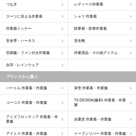
つなぎ
レディース作業着
スーツに見える作業着
シャツ 作業着
作業着インナー
防寒着・防寒作業着
安全帯・ハーネス
安全靴
空調服・ファン付き作業服
作業用品・その他アイテム
合羽・レインウェア
ブランドから選ぶ
バートル 作業着・作業服
寅壱 作業着・作業服
TS DESIGN(藤和) 作業着・作業
コーコス 作業着・作業服
服
アイズフロンティア 作業着・作
自重堂 作業着・作業服
業服
アイトス 作業着・作業服
イーブンリバー 作業着・作業服