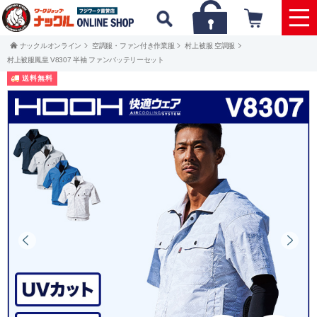
ナックルオンライン
空調服・ファン付き作業服
村上被服 空調服
村上被服鳳皇 V8307 半袖 ファンバッテリーセット
送料無料