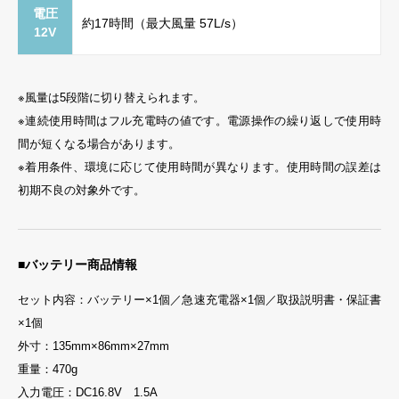
電圧
約17時間（最大風量 57L/s）
12V
※風量は5段階に切り替えられます。
※連続使用時間はフル充電時の値です。電源操作の繰り返しで使用時
間が短くなる場合があります。
※着用条件、環境に応じて使用時間が異なります。使用時間の誤差は
初期不良の対象外です。
■バッテリー商品情報
セット内容：バッテリー×1個／急速充電器×1個／取扱説明書・保証書
×1個
外寸：135mm×86mm×27mm
重量：470g
入力電圧：DC16.8V 1.5A