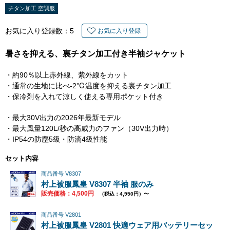
チタン加工 空調服
お気に入り登録数：
5
お気に入り登録
暑さを抑える、裏チタン加工付き半袖ジャケット
・約90％以上赤外線、紫外線をカット
・通常の生地に比べ-2℃温度を抑える裏チタン加工
・保冷剤を入れて涼しく使える専用ポケット付き
・最大30V出力の2026年最新モデル
・最大風量120L/秒の高威力のファン（30V出力時）
・IP54の防塵5級・防滴4級性能
セット内容
商品番号 V8307
村上被服鳳皇 V8307 半袖 服のみ
販売価格：4,500円
（税込：4,950円）〜
商品番号 V2801
村上被服鳳皇 V2801 快適ウェア用バッテリーセッ