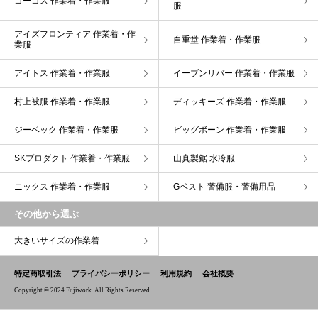
コーコス 作業着・作業服
服
アイズフロンティア 作業着・作
自重堂 作業着・作業服
業服
アイトス 作業着・作業服
イーブンリバー 作業着・作業服
村上被服 作業着・作業服
ディッキーズ 作業着・作業服
ジーベック 作業着・作業服
ビッグボーン 作業着・作業服
SKプロダクト 作業着・作業服
山真製鋸 水冷服
ニックス 作業着・作業服
Gベスト 警備服・警備用品
その他から選ぶ
大きいサイズの作業着
特定商取引法
プライバシーポリシー
利用規約
会社概要
Copyright © 2024 Fujiwork. All Rights Reserved.