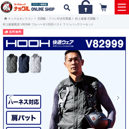
ナックルオンライン
空調服・ファン付き作業服
村上被服 空調服
村上被服鳳皇 V82999 フルハーネス対応ベスト ファンバッテリーセット
送料無料