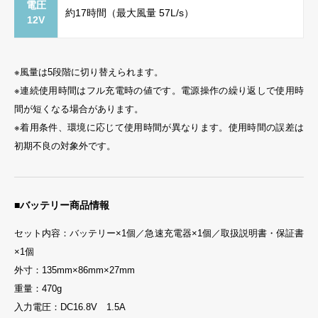
電圧
約17時間（最大風量 57L/s）
12V
※風量は5段階に切り替えられます。
※連続使用時間はフル充電時の値です。電源操作の繰り返しで使用時
間が短くなる場合があります。
※着用条件、環境に応じて使用時間が異なります。使用時間の誤差は
初期不良の対象外です。
■バッテリー商品情報
セット内容：バッテリー×1個／急速充電器×1個／取扱説明書・保証書
×1個
外寸：135mm×86mm×27mm
重量：470g
入力電圧：DC16.8V 1.5A