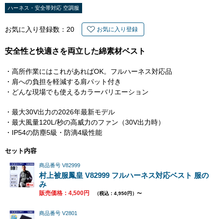
ハーネス・安全帯対応 空調服
お気に入り登録数：
20
お気に入り登録
安全性と快適さを両立した綿素材ベスト
・高所作業にはこれがあればOK。フルハーネス対応品
・肩への負担を軽減する肩パット付き
・どんな現場でも使えるカラーバリエーション
・最大30V出力の2026年最新モデル
・最大風量120L/秒の高威力のファン（30V出力時）
・IP54の防塵5級・防滴4級性能
セット内容
商品番号 V82999
村上被服鳳皇 V82999 フルハーネス対応ベスト 服の
み
販売価格：4,500円
（税込：4,950円）〜
商品番号 V2801