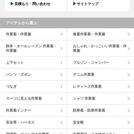
見積もり・問い合わせ
サイトマップ
アイテムから選ぶ
作業着・作業服
春夏作業着・作業服
秋冬・オールシーズン 作業着・
おしゃれ・かっこいい作業着・作
作業服
業服
上下セット
ブルゾン・ジャンパー
パンツ・ズボン
デニム作業着
つなぎ
レディース作業着
スーツに見える作業着
シャツ 作業着
作業着インナー
防寒着・防寒作業着
安全帯・ハーネス
安全靴