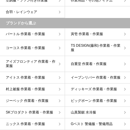
空調服・ファン付き作業服
作業用品・その他アイテム
合羽・レインウェア
ブランドから選ぶ
バートル 作業着・作業服
寅壱 作業着・作業服
TS DESIGN(藤和) 作業着・作業
コーコス 作業着・作業服
服
アイズフロンティア 作業着・作
自重堂 作業着・作業服
業服
アイトス 作業着・作業服
イーブンリバー 作業着・作業服
村上被服 作業着・作業服
ディッキーズ 作業着・作業服
ジーベック 作業着・作業服
ビッグボーン 作業着・作業服
SKプロダクト 作業着・作業服
山真製鋸 水冷服
ニックス 作業着・作業服
Gベスト 警備服・警備用品