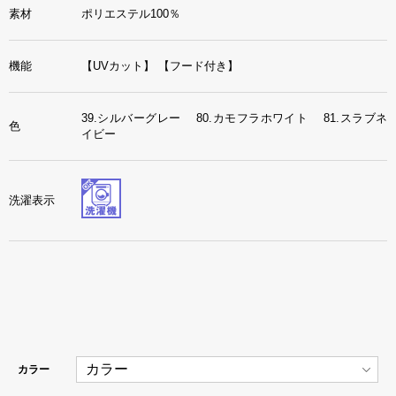
素材
ポリエステル100％
機能
【UVカット】
【フード付き】
39.シルバーグレー 80.カモフラホワイト 81.スラブネ
色
イビー
洗濯表示
カラー