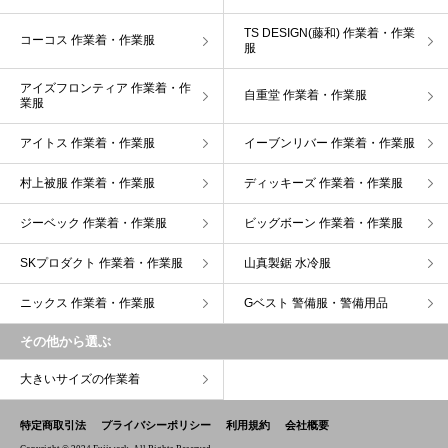
TS DESIGN(藤和) 作業着・作業
コーコス 作業着・作業服
服
アイズフロンティア 作業着・作
自重堂 作業着・作業服
業服
アイトス 作業着・作業服
イーブンリバー 作業着・作業服
村上被服 作業着・作業服
ディッキーズ 作業着・作業服
ジーベック 作業着・作業服
ビッグボーン 作業着・作業服
SKプロダクト 作業着・作業服
山真製鋸 水冷服
ニックス 作業着・作業服
Gベスト 警備服・警備用品
その他から選ぶ
大きいサイズの作業着
特定商取引法
プライバシーポリシー
利用規約
会社概要