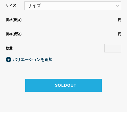
サイズ
価格(税抜)
円
価格(税込)
円
数量
＋
バリエーションを追加