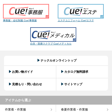
事務服・会社制服 Cue!事務服
エステユニフォーム Cue!エステ
白衣・医療スクラブ Cue!メディカル
ナックルオンライントップ
お買い物ガイド
カタログ無料請求
見積もり・問い合わせ
サイトマップ
アイテムから選ぶ
作業着・作業服
春夏作業着・作業服