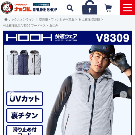
ナックルオンライン
空調服・ファン付き作業服
村上被服 空調服
村上被服鳳皇 V8309 フードベスト 服のみ