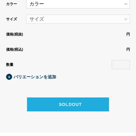
カラー
サイズ
価格(税抜)
円
価格(税込)
円
数量
＋
バリエーションを追加