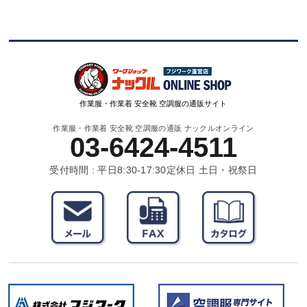
作業服・作業着 安全靴 空調服の通販サイト
作業服・作業着 安全靴 空調服の通販 ナックルオンライン
03-6424-4511
受付時間 : 平日8:30-17:30
定休日 土日・祝祭日