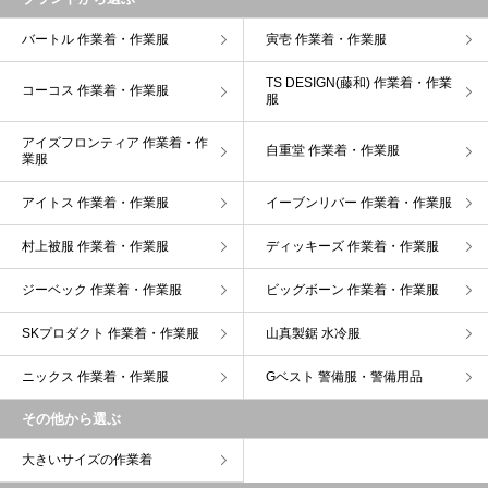
バートル 作業着・作業服
寅壱 作業着・作業服
TS DESIGN(藤和) 作業着・作業
コーコス 作業着・作業服
服
アイズフロンティア 作業着・作
自重堂 作業着・作業服
業服
アイトス 作業着・作業服
イーブンリバー 作業着・作業服
村上被服 作業着・作業服
ディッキーズ 作業着・作業服
ジーベック 作業着・作業服
ビッグボーン 作業着・作業服
SKプロダクト 作業着・作業服
山真製鋸 水冷服
ニックス 作業着・作業服
Gベスト 警備服・警備用品
その他から選ぶ
大きいサイズの作業着