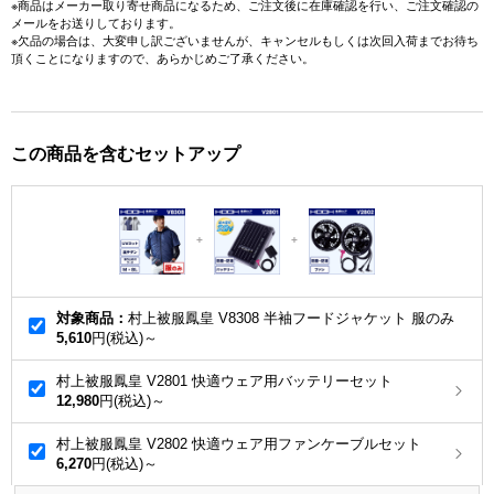
※商品はメーカー取り寄せ商品になるため、ご注文後に在庫確認を行い、ご注文確認の
メールをお送りしております。
※欠品の場合は、大変申し訳ございませんが、キャンセルもしくは次回入荷までお待ち
頂くことになりますので、あらかじめご了承ください。
この商品を含むセットアップ
対象商品：
村上被服鳳皇 V8308 半袖フードジャケット 服のみ
5,610
円(税込)～
村上被服鳳皇 V2801 快適ウェア用バッテリーセット
12,980
円(税込)～
村上被服鳳皇 V2802 快適ウェア用ファンケーブルセット
6,270
円(税込)～