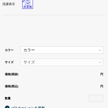
洗濯表示
カラー
サイズ
価格(税抜)
円
価格(税込)
円
数量