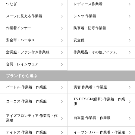
つなぎ
レディース作業着
スーツに見える作業着
シャツ 作業着
作業着インナー
防寒着・防寒作業着
安全帯・ハーネス
安全靴
空調服・ファン付き作業服
作業用品・その他アイテム
合羽・レインウェア
ブランドから選ぶ
バートル 作業着・作業服
寅壱 作業着・作業服
TS DESIGN(藤和) 作業着・作業
コーコス 作業着・作業服
服
アイズフロンティア 作業着・作
自重堂 作業着・作業服
業服
アイトス 作業着・作業服
イーブンリバー 作業着・作業服