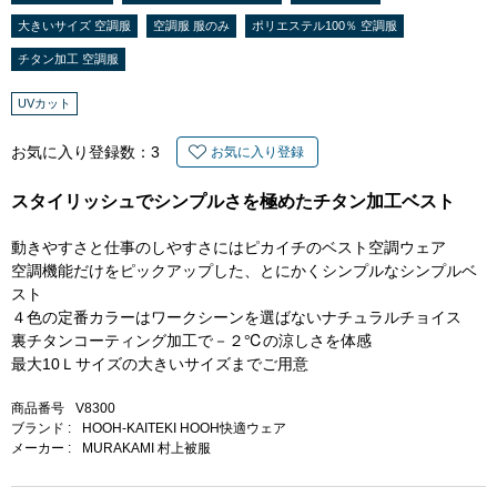
大きいサイズ 空調服
空調服 服のみ
ポリエステル100％ 空調服
チタン加工 空調服
UVカット
お気に入り登録数：
3
お気に入り登録
スタイリッシュでシンプルさを極めたチタン加工ベスト
動きやすさと仕事のしやすさにはピカイチのベスト空調ウェア
空調機能だけをピックアップした、とにかくシンプルなシンプルベ
スト
４色の定番カラーはワークシーンを選ばないナチュラルチョイス
裏チタンコーティング加工で－２℃の涼しさを体感
最大10Ｌサイズの大きいサイズまでご用意
商品番号
V8300
ブランド :
HOOH-KAITEKI HOOH快適ウェア
メーカー :
MURAKAMI 村上被服