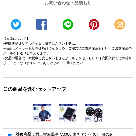
お問い合わせ・見積もり
【在庫について】
※在庫状況はリアルタイム反映ではございません。
※商品はメーカー取り寄せ商品になるため、ご注文後に在庫確認を行い、ご注文確認の
メールをお送りしております。
※欠品の場合は、大変申し訳ございませんが、キャンセルもしくは次回入荷までお待ち
頂くことになりますので、あらかじめご了承ください。
この商品を含むセットアップ
対象商品：
村上被服鳳皇 V8300 裏チタンベスト 服のみ