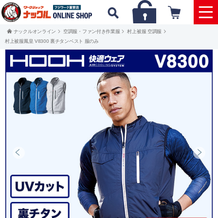
ナックルオンライン
空調服・ファン付き作業服
村上被服 空調服
村上被服鳳皇 V8300 裏チタンベスト 服のみ