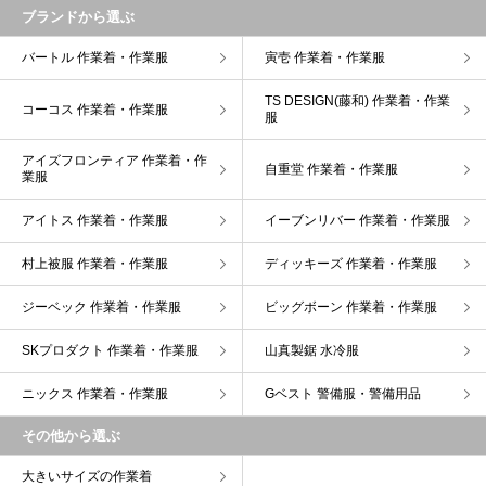
ブランドから選ぶ
バートル 作業着・作業服
寅壱 作業着・作業服
TS DESIGN(藤和) 作業着・作業
コーコス 作業着・作業服
服
アイズフロンティア 作業着・作
自重堂 作業着・作業服
業服
アイトス 作業着・作業服
イーブンリバー 作業着・作業服
村上被服 作業着・作業服
ディッキーズ 作業着・作業服
ジーベック 作業着・作業服
ビッグボーン 作業着・作業服
SKプロダクト 作業着・作業服
山真製鋸 水冷服
ニックス 作業着・作業服
Gベスト 警備服・警備用品
その他から選ぶ
大きいサイズの作業着