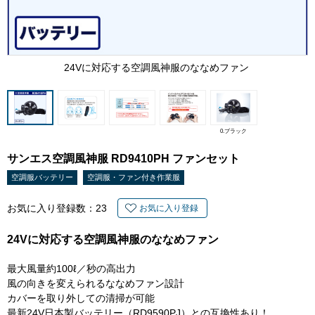
24Vに対応する空調風神服のななめファン
0.ブラック
サンエス空調風神服 RD9410PH ファンセット
空調服バッテリー
空調服・ファン付き作業服
お気に入り登録数：
23
お気に入り登録
24Vに対応する空調風神服のななめファン
最大風量約100ℓ／秒の高出力
風の向きを変えられるななめファン設計
カバーを取り外しての清掃が可能
最新24V日本製バッテリー（RD9590PJ）との互換性あり！