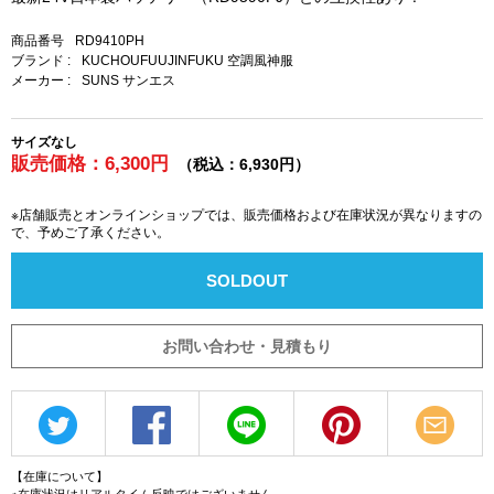
商品番号
RD9410PH
ブランド :
KUCHOUFUUJINFUKU 空調風神服
メーカー :
SUNS サンエス
サイズなし
販売価格：6,300円
（税込：6,930円）
※店舗販売とオンラインショップでは、販売価格および在庫状況が異なりますの
で、予めご了承ください。
SOLDOUT
お問い合わせ・見積もり
【在庫について】
※在庫状況はリアルタイム反映ではございません。