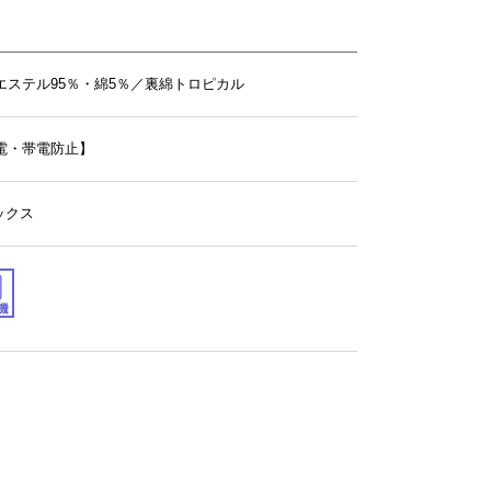
エステル95％・綿5％／裏綿トロピカル
電・帯電防止】
サックス