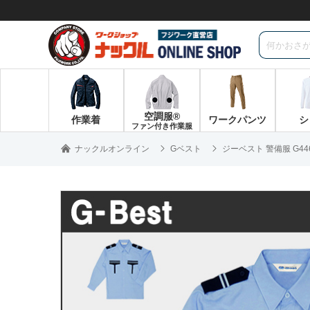
空調服®
作業着
ワークパンツ
シ
ファン付き作業服
ナックルオンライン
Gベスト
ジーベスト 警備服 G4