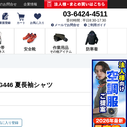
でのお問合せ
企業情報
03-6424-4511
受付時間 : 平日8:30-17:30
新規登録
カート
お気に入り
メールでお問合せ
ご利用ガイド
全帯
作業用品
安全靴
防寒着
ネス
その他アイテム
G446 夏長袖シャツ
気に入り登録