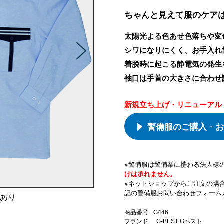
ちゃんと見えて服のケア
太陽光よる色あせ色落ちや変
シワになりにくく、お手入れ
着脱時に起こる静電気の発生
袖口は手首の大きさに合わせ
新規立ち上げ・リニューアル
警備服のご購入・お
※警備服は警備業に携わる法人様
けは承れません。
※ネットショップからご注文の場
記の警備服お問い合わせフォーム
感あり
商品番号
G446
ブランド :
G-BEST Gベスト