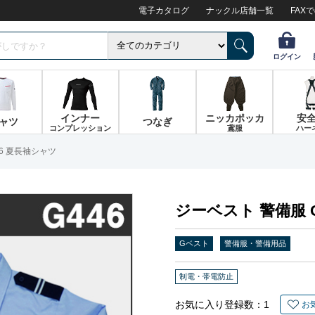
電子カタログ
ナックル店舗一覧
FAX
ログイン
インナー
ニッカポッカ
安
ャツ
つなぎ
コンプレッション
鳶服
ハー
46 夏長袖シャツ
ジーベスト 警備服 
Gベスト
警備服・警備用品
制電・帯電防止
お気に入り登録数：
1
お