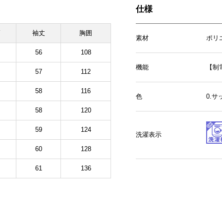
仕様
幅
袖丈
胸囲
素材
ポリ
56
108
機能
【制
57
112
58
116
色
0.
58
120
59
124
洗濯表示
60
128
61
136