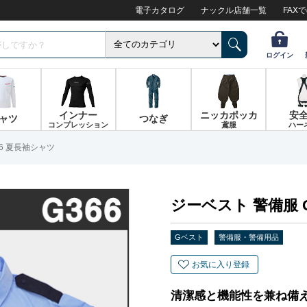
電子カタログ
ナックル店舗一覧
FAX
ログイン
インナー
ニッカポッカ
安
ャツ
つなぎ
コンプレッション
鳶服
ハー
66 夏長袖シャツ
ジーベスト 警備服 
Gベスト
警備服・警備用品
お気に入り登録
清潔感と機能性を兼ね備