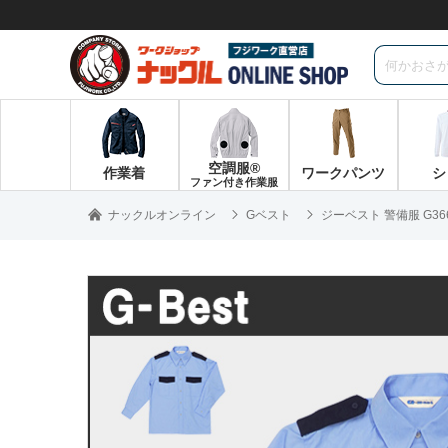
空調服®
作業着
ワークパンツ
シ
ファン付き作業服
ナックルオンライン
Gベスト
ジーベスト 警備服 G3