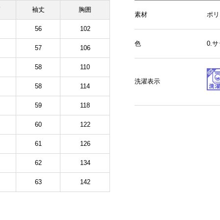
幅
袖丈
胸囲
素材
ポリ
56
102
色
0.
57
106
58
110
洗濯表示
58
114
59
118
60
122
61
126
62
134
63
142