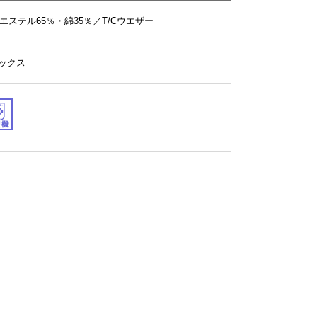
エステル65％・綿35％／T/Cウエザー
サックス