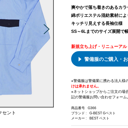
爽やかで落ち着きのあるカラ
綿ポリエステル混紡素材によ
キッチリ見えする長袖仕様
SS～6Lまでのサイズ展開で
新規立ち上げ・リニューアル
警備服のご購入・お
※警備服は警備業に携わる法人様
けは承れません。
※ネットショップからご注文の場
記の警備服お問い合わせフォーム
商品番号
G366
クセント
ブランド :
G-BEST Gベスト
メーカー :
BEST ベスト