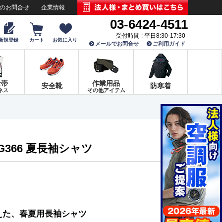
でのお問合せ
企業情報
03-6424-4511
受付時間 : 平日8:30-17:30
新規登録
カート
お気に入り
メールでお問合せ
ご利用ガイド
全帯
作業用品
安全靴
防寒着
ネス
その他アイテム
G366 夏長袖シャツ
えた、春夏用長袖シャツ