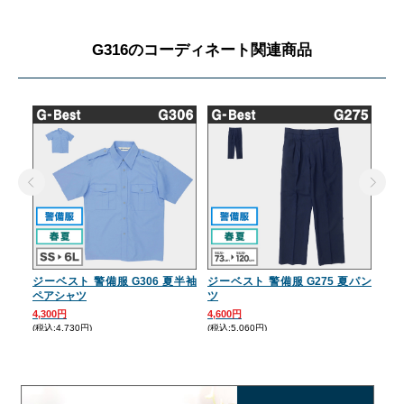
G316のコーディネート関連商品
ジーベスト 警備服 G306 夏半袖
ジーベスト 警備服 G275 夏パン
ジー
ペアシャツ
ツ
ツ
4,300円
4,600円
4,6
(税込:4,730円)
(税込:5,060円)
(税込: