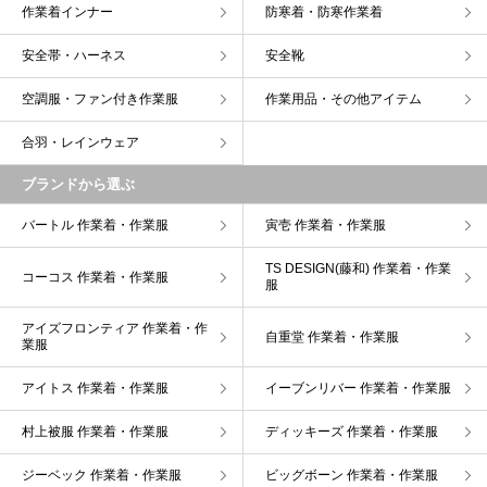
作業着インナー
防寒着・防寒作業着
安全帯・ハーネス
安全靴
空調服・ファン付き作業服
作業用品・その他アイテム
合羽・レインウェア
ブランドから選ぶ
バートル 作業着・作業服
寅壱 作業着・作業服
TS DESIGN(藤和) 作業着・作業
コーコス 作業着・作業服
服
アイズフロンティア 作業着・作
自重堂 作業着・作業服
業服
アイトス 作業着・作業服
イーブンリバー 作業着・作業服
村上被服 作業着・作業服
ディッキーズ 作業着・作業服
ジーベック 作業着・作業服
ビッグボーン 作業着・作業服