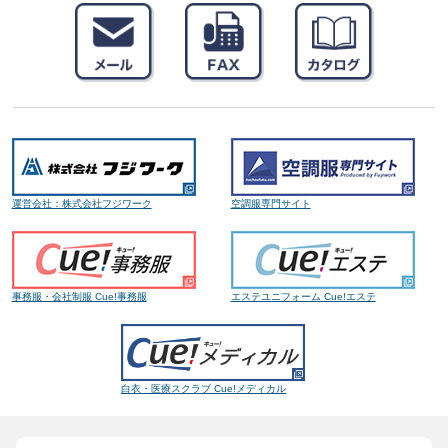
運営会社：株式会社フジワーク
空調服専門サイト
事務服・会社制服 Cue!事務服
エステユニフォーム Cue!エステ
白衣・医療スクラブ Cue!メディカル