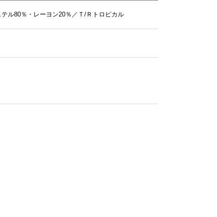
テル80％・レーヨン20％／Ｔ/Ｒトロピカル
ルー