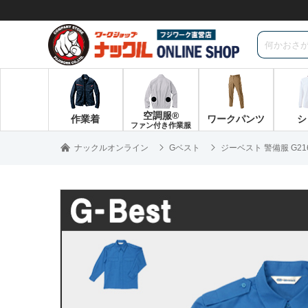
空調服®
作業着
ワークパンツ
シ
ファン付き作業服
ナックルオンライン
Gベスト
ジーベスト 警備服 G2