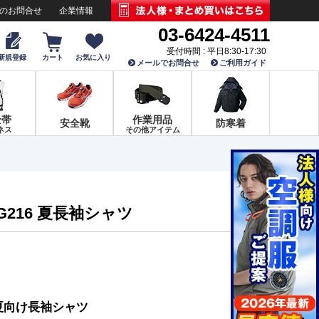
でのお問合せ
企業情報
03-6424-4511
受付時間 : 平日8:30-17:30
新規登録
カート
お気に入り
メールでお問合せ
ご利用ガイド
全帯
作業用品
安全靴
防寒着
ネス
その他アイテム
G216 夏長袖シャツ
夏向け長袖シャツ