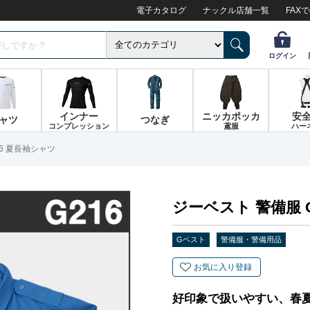
電子カタログ
ナックル店舗一覧
FAX
ログイン
インナー
ニッカポッカ
安
ャツ
つなぎ
コンプレッション
鳶服
ハー
16 夏長袖シャツ
ジーベスト 警備服 
Gベスト
警備服・警備用品
お気に入り登録
好印象で扱いやすい、春