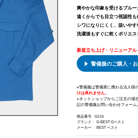
爽やかな印象を受けるブルー
遠くからでも目立つ視認性も
シワになりにくく、扱いやす
洗濯後もすぐに乾くポリエス
新規立ち上げ・リニューアル
警備服のご購入・お
※警備服は警備業に携わる法人様
けは承れません。
※ネットショップからご注文の場
記の警備服お問い合わせフォーム
商品番号
G216
ブランド :
G-BEST Gベスト
メーカー :
BEST ベスト