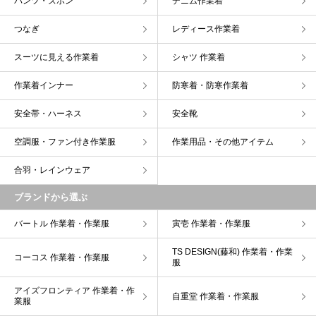
パンツ・ズボン
デニム作業着
つなぎ
レディース作業着
スーツに見える作業着
シャツ 作業着
作業着インナー
防寒着・防寒作業着
安全帯・ハーネス
安全靴
空調服・ファン付き作業服
作業用品・その他アイテム
合羽・レインウェア
ブランドから選ぶ
バートル 作業着・作業服
寅壱 作業着・作業服
TS DESIGN(藤和) 作業着・作業
コーコス 作業着・作業服
服
アイズフロンティア 作業着・作
自重堂 作業着・作業服
業服