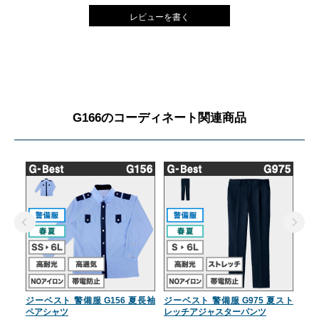
レビューを書く
G166のコーディネート関連商品
ジーベスト 警備服 G156 夏長袖
ジーベスト 警備服 G975 夏スト
ジー
ペアシャツ
レッチアジャスターパンツ
レ