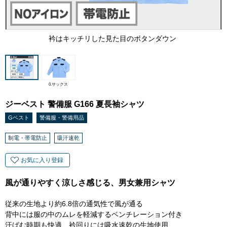
衿はキッチリした見た目のボタンダウン
0.サックス
ジーベスト 警備服 G166 夏長袖シャツ
Gベスト
警備服・警備用品
制電・帯電防止
吸汗速乾
お気に入り登録
風が通りやすく涼しさ感じる、男女兼用シャツ
従来の生地より約6.8倍の通気性で風が通る
背中には服の中のムレを軽減するベンチレーション付き
汗ばむ時期も快適、衿回りには吸水速乾の生地使用