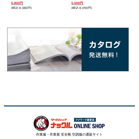
付）
5,800円
5,500円
(税込:6,380円)
(税込:6,050円)
5,7
(税込:
作業服・作業着 安全靴 空調服の通販サイト