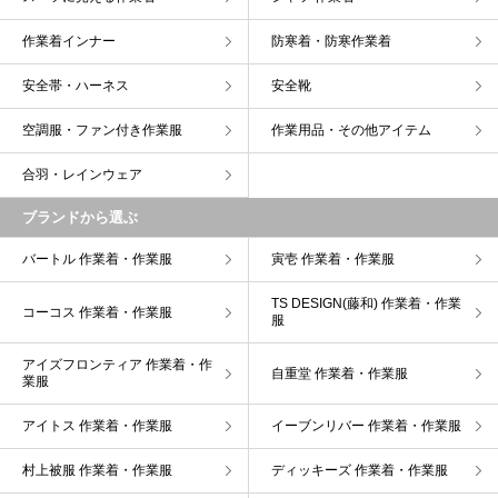
作業着インナー
防寒着・防寒作業着
安全帯・ハーネス
安全靴
空調服・ファン付き作業服
作業用品・その他アイテム
合羽・レインウェア
ブランドから選ぶ
バートル 作業着・作業服
寅壱 作業着・作業服
TS DESIGN(藤和) 作業着・作業
コーコス 作業着・作業服
服
アイズフロンティア 作業着・作
自重堂 作業着・作業服
業服
アイトス 作業着・作業服
イーブンリバー 作業着・作業服
村上被服 作業着・作業服
ディッキーズ 作業着・作業服