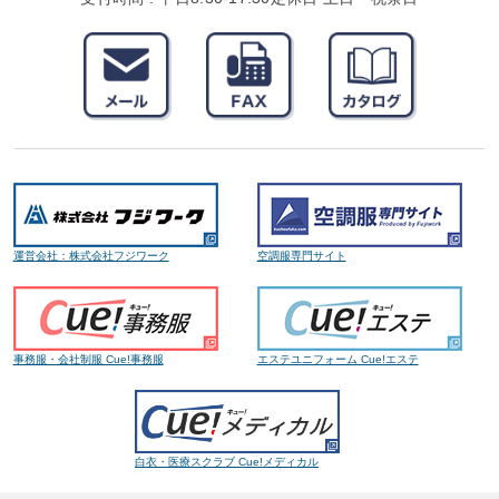
運営会社：株式会社フジワーク
空調服専門サイト
事務服・会社制服 Cue!事務服
エステユニフォーム Cue!エステ
白衣・医療スクラブ Cue!メディカル