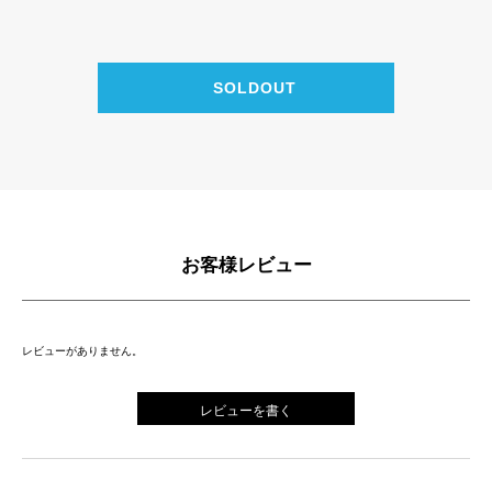
お客様レビュー
レビューがありません。
レビューを書く