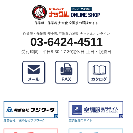
作業服・作業着 安全靴 空調服の通販サイト
作業服・作業着 安全靴 空調服の通販 ナックルオンライン
03-6424-4511
受付時間 : 平日8:30-17:30
定休日 土日・祝祭日
運営会社：株式会社フジワーク
空調服専門サイト