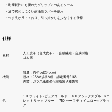
・耐摩耗性にも優れたグリップ力のあるソール
・油で劣化しにくい耐油性ラバーを使用
・つま先が反っており、引っ掛かりを少なくする仕様
仕様
人工皮革（合成皮革）・合成繊維・合成樹脂
素材
ゴム底
質量：約445g(26.5cm)
機能
規格：JSAA規格A種 認定番号2168
先芯：ガラス繊維強化樹脂製 A種先芯
101.ホワイト×ピュアゴールド 400.アシックスブルー×エ
色
レクトリックブルー 750.セーフティイエロー×ブラッ
ク