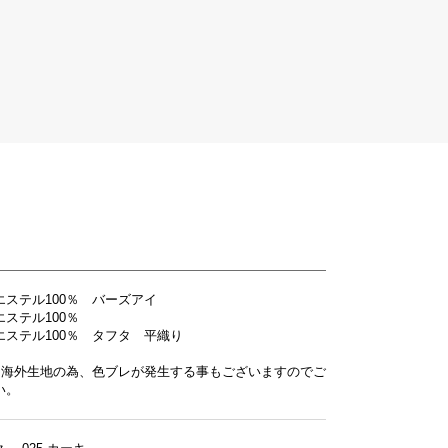
エステル100％ バーズアイ
ステル100％
エステル100％ タフタ 平織り
は海外生地の為、色ブレが発生する事もございますのでご
い。