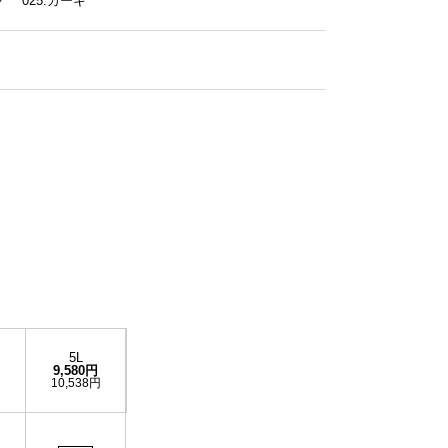
ック 025.カーキ
5L
9,580円
円
10,538円