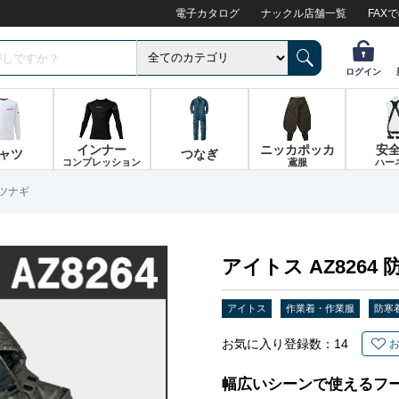
電子カタログ
ナックル店舗一覧
FAX
ログイン
インナー
ニッカポッカ
安
ャツ
つなぎ
コンプレッション
鳶服
ハー
寒ツナギ
アイトス AZ8264
アイトス
作業着・作業服
防寒
お気に入り登録数：
14
幅広いシーンで使えるフ