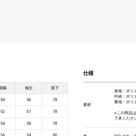
仕様
肩幅
袖丈
股下
表地：ポリ
中綿：ポリエ
50
56
78
裏地：ポリ
素材
52
57
78
※この商品
了承くださ
54
58
78
56
59
80