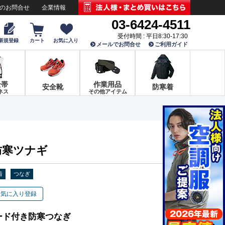
でのお問合せ
企業情報
03-6424-4511
受付時間 : 平日8:30-17:30
新規登録
カート
お気に入り
メールでお問合せ
ご利用ガイド
全帯
作業用品
安全靴
防寒着
ネス
その他アイテム
 防寒ツナギ
着
つなぎ
お気に入り登録
ード付き防寒つなぎ