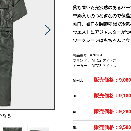
落ち着いた光沢感のあるバー
中綿入りのつなぎなので保温
袖口、裾口を調節可能で冷気
ウエストにアジャスターがつ
ワークシーンはもちろんアウ
商品番号
AZ8264
ブランド :
AITOZ アイトス
メーカー :
AITOZ アイトス
販売価格：9,08
M～LL
販売価格：9,18
3L
販売価格：9,28
4L
つなぎ
販売価格：9,58
5L