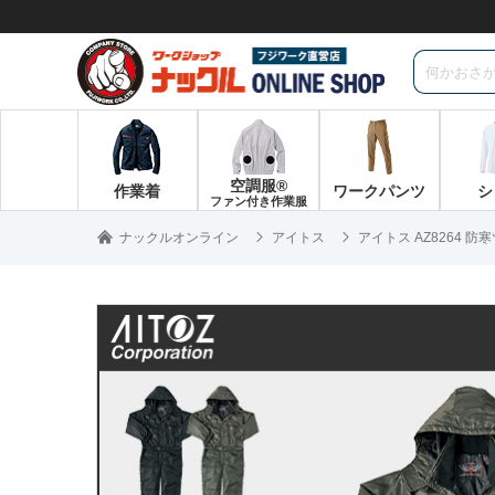
空調服®
作業着
ワークパンツ
シ
ファン付き作業服
ナックルオンライン
アイトス
アイトス AZ8264 防