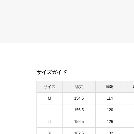
サイズガイド
サイズ
総丈
胸廻
M
154.5
114
L
156.5
120
LL
158.5
126
3L
162.5
132