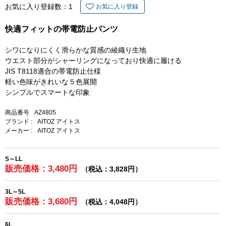
お気に入り登録数：
1
お気に入り登録
快適フィットの帯電防止パンツ
シワになりにくく滑らかな質感の綾織り生地
ウエスト部分がシャーリングになっており快適に履ける
JIS T8118適合の帯電防止仕様
軽い色味がきれいな５色展開
シンプルでスマートな印象
商品番号
AZ4805
ブランド :
AITOZ アイトス
メーカー :
AITOZ アイトス
S～LL
販売価格：3,480円
（税込：3,828円）
3L～5L
販売価格：3,680円
（税込：4,048円）
6L