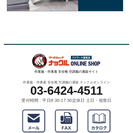
作業服・作業着 安全靴 空調服の通販サイト
作業服・作業着 安全靴 空調服の通販 ナックルオンライン
03-6424-4511
受付時間 : 平日8:30-17:30
定休日 土日・祝祭日