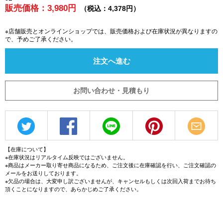
販売価格：3,980円
（税込：4,378円）
※店舗販売とオンラインショップでは、販売価格および在庫状況が異なりますの
で、予めご了承ください。
注文へ進む
お問い合わせ・見積もり
【在庫について】
※在庫状況はリアルタイム反映ではございません。
※商品はメーカー取り寄せ商品になるため、ご注文後に在庫確認を行い、ご注文確認の
メールをお送りしております。
※欠品の場合は、大変申し訳ございませんが、キャンセルもしくは次回入荷までお待ち
頂くことになりますので、あらかじめご了承ください。