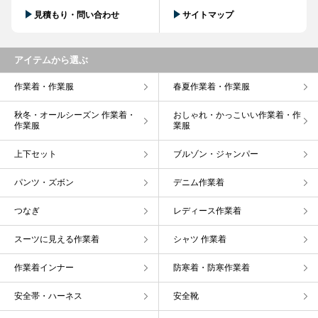
見積もり・問い合わせ
サイトマップ
アイテムから選ぶ
作業着・作業服
春夏作業着・作業服
秋冬・オールシーズン 作業着・
おしゃれ・かっこいい作業着・作
作業服
業服
上下セット
ブルゾン・ジャンパー
パンツ・ズボン
デニム作業着
つなぎ
レディース作業着
スーツに見える作業着
シャツ 作業着
作業着インナー
防寒着・防寒作業着
安全帯・ハーネス
安全靴