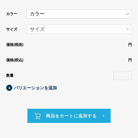
カラー
サイズ
価格(税抜)
円
価格(税込)
円
数量
＋
バリエーションを追加