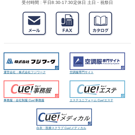
受付時間 : 平日8:30-17:30
定休日 土日・祝祭日
運営会社：株式会社フジワーク
空調服専門サイト
事務服・会社制服 Cue!事務服
エステユニフォーム Cue!エステ
白衣・医療スクラブ Cue!メディカル