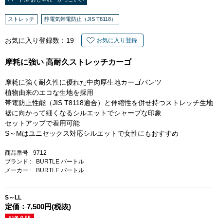
ストレッチ
静電気帯電防止（JIS T8118）
お気に入り登録数：
19
お気に入り登録
摩耗に強い 高耐久ストレッチカーゴ
摩耗に強く耐久性に優れた中肉厚生地カーゴパンツ
植物由来のエコな生地を採用
帯電防止性能（JIS T8118適合）と伸縮性を併せ持つストレッチ生地
裾に向かって細くなるシルエットでシャープな印象
セットアップで着用可能
S～Mはユニセックス対応シルエットで女性にもおすすめ
商品番号
9712
ブランド :
BURTLE バートル
メーカー :
BURTLE バートル
S～LL
定価：7,500円(税抜)