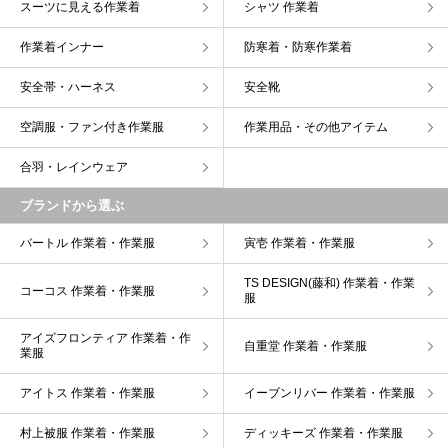
スーツに見える作業着
シャツ 作業着
作業着インナー
防寒着・防寒作業着
安全帯・ハーネス
安全靴
空調服・ファン付き作業服
作業用品・その他アイテム
合羽・レインウェア
ブランドから選ぶ
バートル 作業着・作業服
寅壱 作業着・作業服
TS DESIGN(藤和) 作業着・作業
コーコス 作業着・作業服
服
アイズフロンティア 作業着・作
自重堂 作業着・作業服
業服
アイトス 作業着・作業服
イーブンリバー 作業着・作業服
村上被服 作業着・作業服
ディッキーズ 作業着・作業服