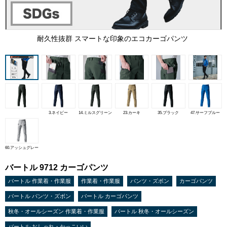
耐久性抜群 スマートな印象のエコカーゴパンツ
3.ネイビー
14.ミルスグリーン
23.カーキ
35.ブラック
47.サーフブルー
60.アッシュグレー
バートル 9712 カーゴパンツ
バートル 作業着・作業服
作業着・作業服
パンツ・ズボン
カーゴパンツ
バートル パンツ・ズボン
バートル カーゴパンツ
秋冬・オールシーズン 作業着・作業服
バートル 秋冬・オールシーズン
バートル おしゃれ・かっこいい