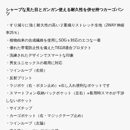
シャープな見た目とガンガン使える耐久性を併せ持つカーゴパン
ツ
・すり減りに強く耐久性の高い２重織りストレッチ生地（2WAY伸縮
率25％）
・植物由来の合成繊維を使用しSDGｓ対応のエコな一着
・優れた帯電防止性を備えたT8118適合プロダクト
・洗練されたデザインでスマートな印象
・男女ユニセックスの着用に対応
・ツインループ（右前）
・反射プリント
・ラジポケ（右・ボタン止め）※出し入れ便利なポケットです
・スマートフォン収納バックポケット（左右）※着用時スマホが干渉
しないポケット
・サイズチップ
・カーゴポケット（右・マジックテープ止め）
・ツインループ（左脇）