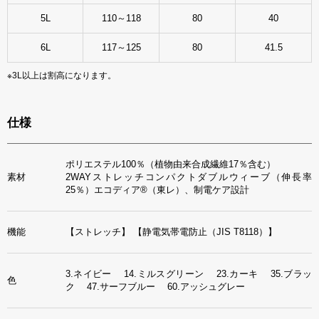
5L
110～118
80
40
6L
117～125
80
41.5
※3L以上は割高になります。
仕様
ポリエステル100％（植物由来合成繊維17％含む）
素材
2WAYストレッチコンパクトダブルウィーブ（伸長率
25％）エコディア®（東レ）、制電ケア設計
機能
【ストレッチ】
【静電気帯電防止（JIS T8118）】
3.ネイビー 14.ミルスグリーン 23.カーキ 35.ブラッ
色
ク 47.サーフブルー 60.アッシュグレー