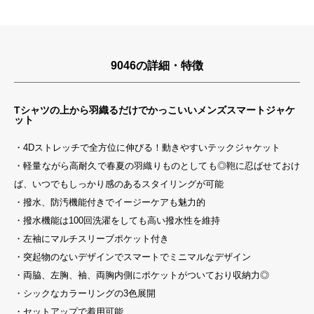
9046の詳細・特徴
Tシャツの上から羽織るだけでかっこいいメンズスマートジャケ
ット
・4Dストレッチで全方位に伸びる！動きやすいテックジャケット
・軽量ながら高耐久で春夏の羽織りものとしても◎鞄に忍ばせておけ
ば、いつでもしっかり感のあるスタイリングが可能
・撥水、防汚機能付きでイージーケアも魅力的
・撥水機能は100回洗濯をしても高い撥水性を維持
・左袖にマルチスリーブポケット付き
・突起物のないデザインでスマートでミニマルなデザイン
・両脇、左胸、袖、両胸内側にポケットがついており収納力◎
・シックなカラーリングの3色展開
・セットアップで着用可能