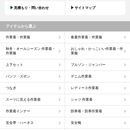
見積もり・問い合わせ
サイトマップ
アイテムから選ぶ
作業着・作業服
春夏作業着・作業服
秋冬・オールシーズン 作業着・
おしゃれ・かっこいい作業着・作
作業服
業服
上下セット
ブルゾン・ジャンパー
パンツ・ズボン
デニム作業着
つなぎ
レディース作業着
スーツに見える作業着
シャツ 作業着
作業着インナー
防寒着・防寒作業着
安全帯・ハーネス
安全靴