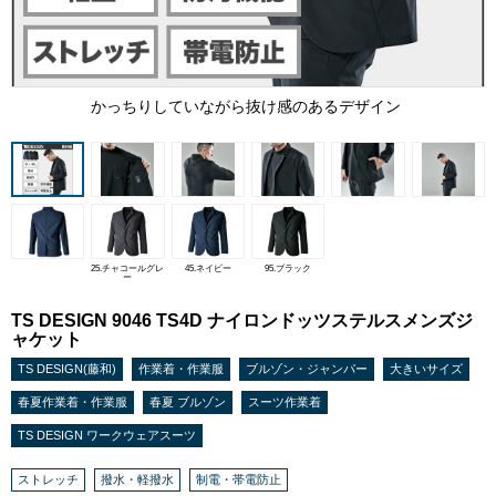
かっちりしていながら抜け感のあるデザイン
25.チャコールグレ
45.ネイビー
95.ブラック
ー
TS DESIGN 9046 TS4D ナイロンドッツステルスメンズジ
ャケット
TS DESIGN(藤和)
作業着・作業服
ブルゾン・ジャンパー
大きいサイズ
春夏作業着・作業服
春夏 ブルゾン
スーツ作業着
TS DESIGN ワークウェアスーツ
ストレッチ
撥水・軽撥水
制電・帯電防止