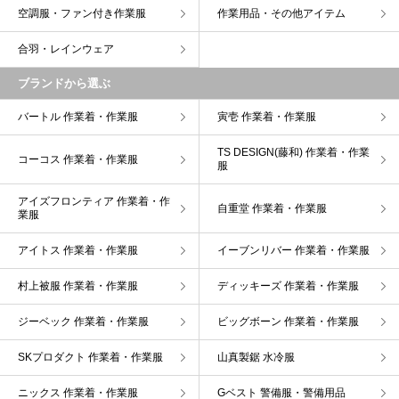
空調服・ファン付き作業服
作業用品・その他アイテム
合羽・レインウェア
ブランドから選ぶ
バートル 作業着・作業服
寅壱 作業着・作業服
TS DESIGN(藤和) 作業着・作業
コーコス 作業着・作業服
服
アイズフロンティア 作業着・作
自重堂 作業着・作業服
業服
アイトス 作業着・作業服
イーブンリバー 作業着・作業服
村上被服 作業着・作業服
ディッキーズ 作業着・作業服
ジーベック 作業着・作業服
ビッグボーン 作業着・作業服
SKプロダクト 作業着・作業服
山真製鋸 水冷服
ニックス 作業着・作業服
Gベスト 警備服・警備用品