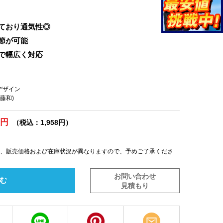
ており通気性◎
節が可能
で幅広く対応
スデザイン
(藤和)
0円
（税込：1,958円）
は、販売価格および在庫状況が異なりますので、予めご了承くださ
お問い合わせ
む
見積もり