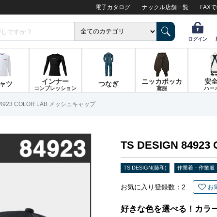
電子カタログ
ナックル店舗一覧
FAX
ログイン
インナー
ニッカポッカ
安
ャツ
つなぎ
コンプレッション
鳶服
ハー
 84923 COLOR LAB メッシュキャップ
TS DESIGN 849
TS DESIGN(藤和)
作業着・作業服
お気に入り登録数：
2
お
好きな色を選べる！カラ