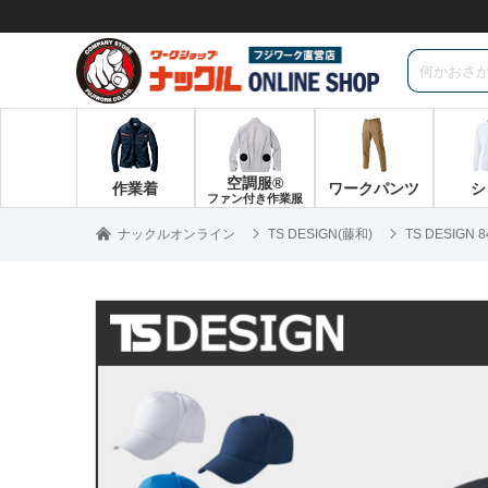
空調服®
作業着
ワークパンツ
シ
ファン付き作業服
ナックルオンライン
TS DESIGN(藤和)
TS DESIGN