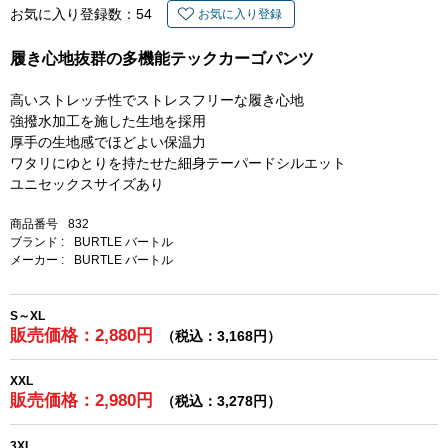
お気に入り登録数：
54
お気に入り登録
履き心地抜群の多機能テックカーゴパンツ
高いストレッチ性でストレスフリーな履き心地
強撥水加工を施した生地を採用
厚手の生地感でほどよい保温力
ワタリにゆとりを持たせた細身テーパードシルエット
ユニセックスサイズあり
商品番号
832
ブランド :
BURTLE バートル
メーカー :
BURTLE バートル
S～XL
販売価格：2,880円
（税込：3,168円）
XXL
販売価格：2,980円
（税込：3,278円）
3XL