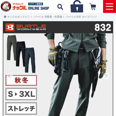
ナックルオンライン
バートル 作業着・作業服
バートル 832 カーゴパンツ