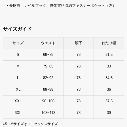
・長財布、レベルブック、携帯電話収納ファスナーポケット（左）
サイズガイド
サイズ
ウエスト
股下
わたり幅
S
68~78
78
31.5
M
75~85
78
33
L
82~92
78
34.5
XL
89~99
78
36
XXL
96~106
78
37.5
3XL
103~113
78
39
※S～Mサイズはユニセックスサイズ