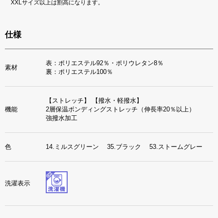
XXLサイズ以上は割高になります。
仕様
表：ポリエステル92％・ポリウレタン8％
素材
裏：ポリエステル100％
【ストレッチ】
【撥水・軽撥水】
機能
2層保温ボンディングストレッチ（伸長率20％以上）
強撥水加工
色
14.ミルスグリーン 35.ブラック 53.ストームグレー
洗濯表示