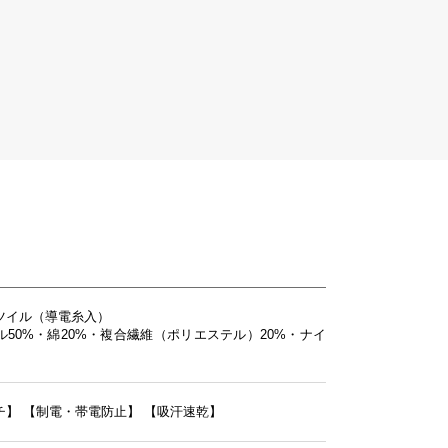
スツイル（導電糸入）
ル50%・綿20%・複合繊維（ポリエステル）20%・ナイ
チ】
【制電・帯電防止】
【吸汗速乾】