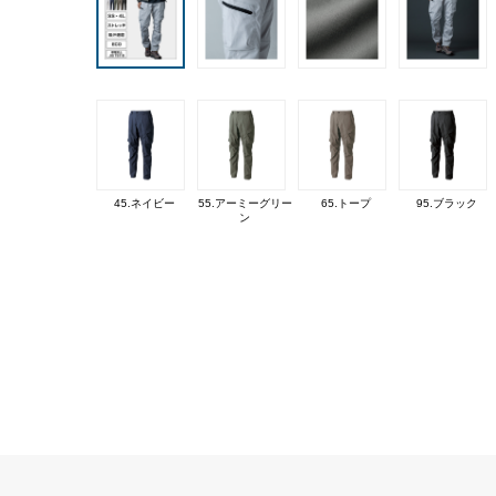
45.ネイビー
55.アーミーグリー
65.トープ
95.ブラック
ン