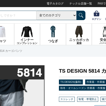
電子カタログ
ナックル店舗一覧
FAX
ログイン
インナー
ニッカポッカ
安
ャツ
つなぎ
コンプレッション
鳶服
ハー
 5814 カーゴパンツ
TS DESIGN 581
TS DESIGN(藤和)
作業着・作業服
秋冬・オールシーズン 作業着・作業服
ストレッチ
制電・帯電防止
吸