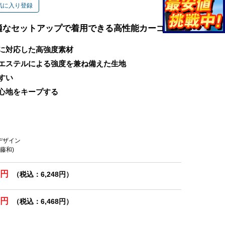
気に入り登録
適なセットアップで着用できる高性能カーゴ
に対応した高強度素材
エステルによる強度を兼ね備えた生地
すい
心地をキープする
スデザイン
(藤和)
0円
（税込：6,248円）
0円
（税込：6,468円）