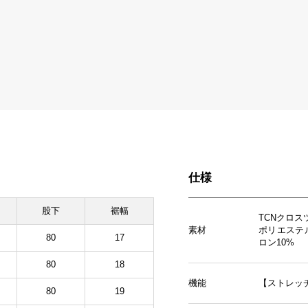
仕様
股下
裾幅
TCNクロ
素材
ポリエステ
80
17
ロン10%
80
18
機能
【ストレッ
80
19