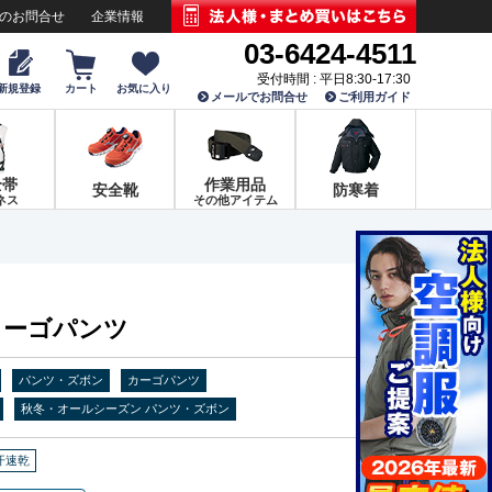
でのお問合せ
企業情報
03-6424-4511
受付時間 : 平日8:30-17:30
新規登録
カート
お気に入り
メールでお問合せ
ご利用ガイド
全帯
作業用品
安全靴
防寒着
ネス
その他アイテム
4 カーゴパンツ
パンツ・ズボン
カーゴパンツ
秋冬・オールシーズン パンツ・ズボン
汗速乾