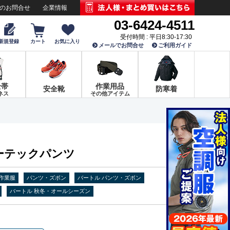
でのお問合せ
企業情報
03-6424-4511
受付時間 : 平日8:30-17:30
新規登録
カート
お気に入り
メールでお問合せ
ご利用ガイド
全帯
作業用品
安全靴
防寒着
ネス
その他アイテム
アーテックパンツ
作業服
パンツ・ズボン
バートル パンツ・ズボン
バートル 秋冬・オールシーズン