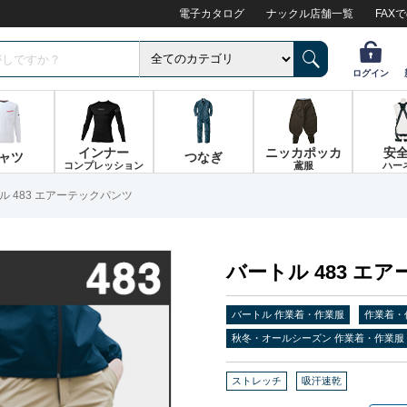
電子カタログ
ナックル店舗一覧
FAX
ログイン
インナー
ニッカポッカ
安
ャツ
つなぎ
コンプレッション
鳶服
ハー
ル 483 エアーテックパンツ
バートル 483 エ
バートル 作業着・作業服
作業着・
秋冬・オールシーズン 作業着・作業服
ストレッチ
吸汗速乾