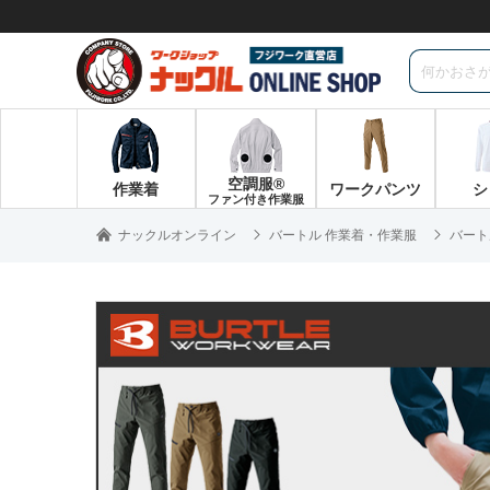
空調服®
作業着
ワークパンツ
シ
ファン付き作業服
ナックルオンライン
バートル 作業着・作業服
バート