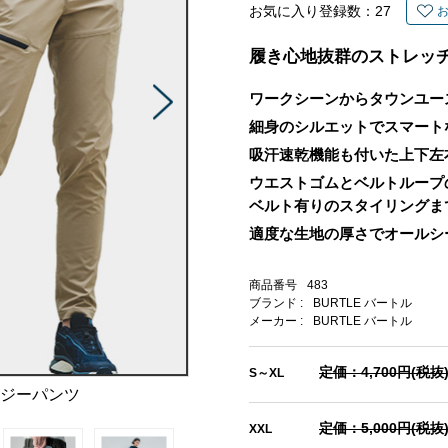
お気に入り登録数：
27
履き心地抜群のストレッ
ワークシーンからタウンユー
細身のシルエットでスマート
吸汗速乾機能も付いた上下左
ウエストゴムとベルトループ
ベルト有りのスタイリングま
適度な生地の厚さでオールシ
商品番号
483
ブランド :
BURTLE バートル
メーカー :
BURTLE バートル
定価：4,700円(税抜
S～XL
ージーパンツ
定価：5,000円(税抜
XXL