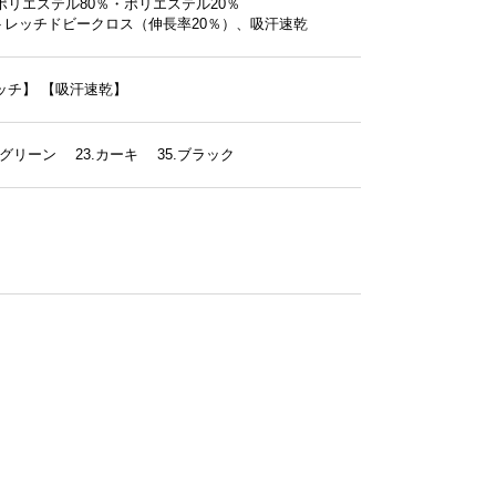
ポリエステル80％・ポリエステル20％
ストレッチドビークロス（伸長率20％）、吸汗速乾
ッチ】
【吸汗速乾】
スグリーン 23.カーキ 35.ブラック