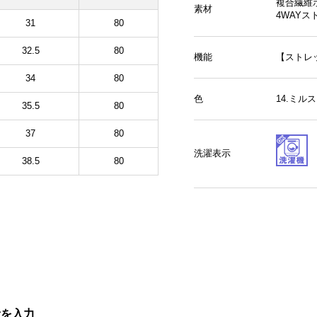
複合繊維
素材
4WAY
31
80
32.5
80
機能
【ストレ
34
80
色
14.ミル
35.5
80
37
80
洗濯表示
38.5
80
量を入力