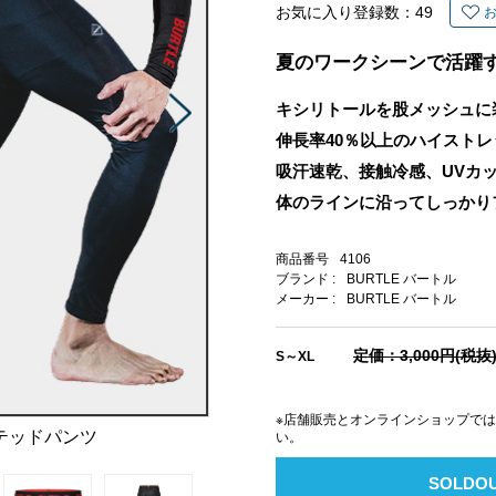
お気に入り登録数：
49
夏のワークシーンで活躍
キシリトールを股メッシュに
伸長率40％以上のハイスト
吸汗速乾、接触冷感、UVカ
体のラインに沿ってしっかり
商品番号
4106
ブランド :
BURTLE バートル
メーカー :
BURTLE バートル
定価：3,000円(税抜
S～XL
※店舗販売とオンラインショップで
テッドパンツ
い。
SOLDO