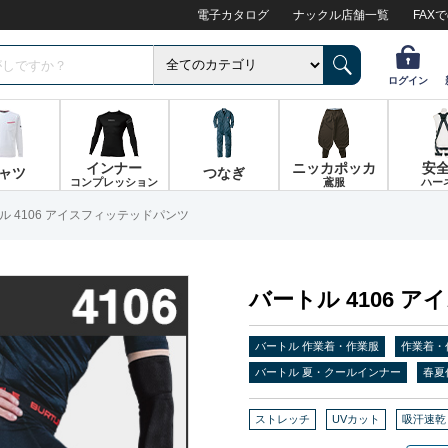
電子カタログ
ナックル店舗一覧
FAX
ログイン
インナー
ニッカポッカ
安
ャツ
つなぎ
コンプレッション
鳶服
ハー
ル 4106 アイスフィッテッドパンツ
バートル 4106 
バートル 作業着・作業服
作業着・
バートル 夏・クールインナー
春夏
ストレッチ
UVカット
吸汗速乾