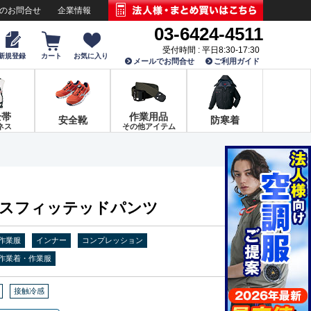
でのお問合せ
企業情報
03-6424-4511
受付時間 : 平日8:30-17:30
新規登録
カート
お気に入り
メールでお問合せ
ご利用ガイド
全帯
作業用品
安全靴
防寒着
ネス
その他アイテム
アイスフィッテッドパンツ
作業服
インナー
コンプレッション
作業着・作業服
接触冷感