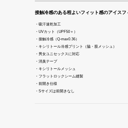
接触冷感のある程よいフィット感のアイスフ
・吸汗速乾加工
・UVカット（UPF50＋）
・接触冷感（Q-max0.36）
・キシリトール冷感プリント（脇・股メッシュ）
・男女ユニセックスに対応
・消臭テープ
・キシリトールメッシュ
・フラットロックシーム縫製
・前開き仕様
・Sサイズは前開きなし