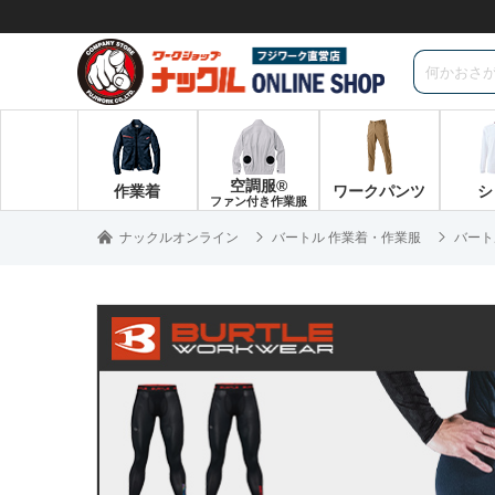
空調服®
作業着
ワークパンツ
シ
ファン付き作業服
ナックルオンライン
バートル 作業着・作業服
バート