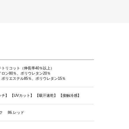
チトリコット（伸長率40％以上）
ロン80％、ポリウレタン20％
ポリエステル85％、ポリウレタン15％
ッチ】
【UVカット】
【吸汗速乾】
【接触冷感】
ック 86.レッド