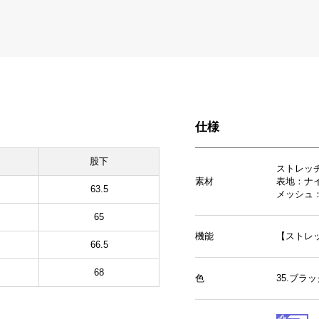
仕様
股下
ストレッ
素材
表地：ナイ
63.5
メッシュ：
65
機能
【ストレ
66.5
68
色
35.ブラ