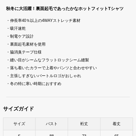
秋冬に大活躍！裏面起毛であったかなホットフィットTシャツ
・伸長率40％以上の4WAYストレッチ素材
・吸汗速乾
・制電ケア設計
・裏面起毛素材を使用
・脇消臭テープ仕様
・縫い目がシームなフラットロックシーム縫製
・落ち着いたカラーで上着やパンツと合わせやすい
・主張しすぎないバートルロゴがおしゃれ
・冬の特に寒い時期におすすめ
サイズガイド
サイズ
バスト
裄丈
着丈