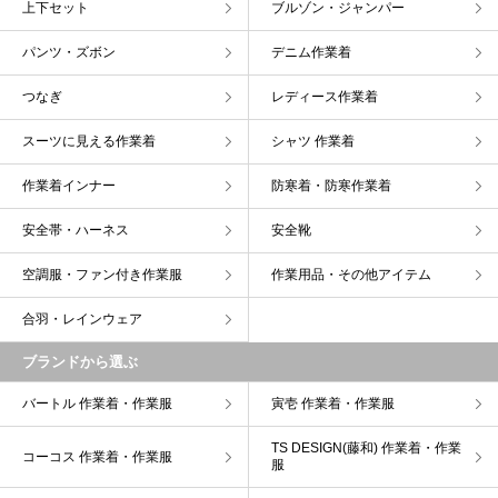
上下セット
ブルゾン・ジャンパー
パンツ・ズボン
デニム作業着
つなぎ
レディース作業着
スーツに見える作業着
シャツ 作業着
作業着インナー
防寒着・防寒作業着
安全帯・ハーネス
安全靴
空調服・ファン付き作業服
作業用品・その他アイテム
合羽・レインウェア
ブランドから選ぶ
バートル 作業着・作業服
寅壱 作業着・作業服
TS DESIGN(藤和) 作業着・作業
コーコス 作業着・作業服
服