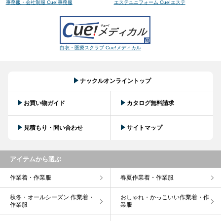
事務服・会社制服 Cue!事務服
エステユニフォーム Cue!エステ
白衣・医療スクラブ Cue!メディカル
ナックルオンライントップ
お買い物ガイド
カタログ無料請求
見積もり・問い合わせ
サイトマップ
アイテムから選ぶ
作業着・作業服
春夏作業着・作業服
秋冬・オールシーズン 作業着・
おしゃれ・かっこいい作業着・作
作業服
業服