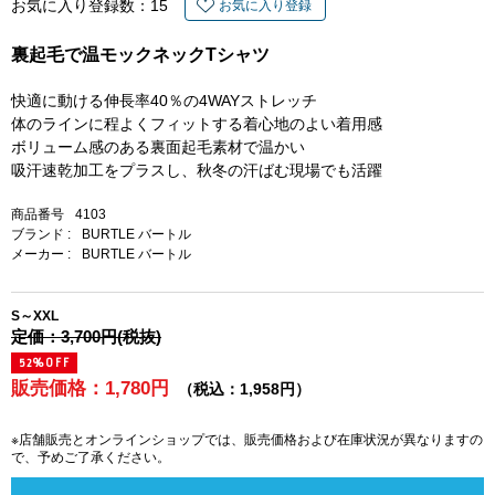
お気に入り登録数：
15
お気に入り登録
裏起毛で温モックネックTシャツ
快適に動ける伸長率40％の4WAYストレッチ
体のラインに程よくフィットする着心地のよい着用感
ボリューム感のある裏面起毛素材で温かい
吸汗速乾加工をプラスし、秋冬の汗ばむ現場でも活躍
商品番号
4103
ブランド :
BURTLE バートル
メーカー :
BURTLE バートル
S～XXL
定価：3,700円(税抜)
52%OFF
販売価格：1,780円
（税込：1,958円）
※店舗販売とオンラインショップでは、販売価格および在庫状況が異なりますの
で、予めご了承ください。