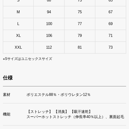
S
88
73
65
M
94
75
67
L
100
77
69
XL
106
79
71
XXL
112
81
73
※Sサイズはユニセックスサイズ
仕様
素材
ポリエステル88％・ポリウレタン12％
【ストレッチ】
【消臭】
【吸汗速乾】
機能
スーパーホットストレッチ（伸長率40％以上）、裏面起毛