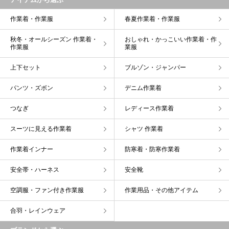
作業着・作業服
春夏作業着・作業服
秋冬・オールシーズン 作業着・
おしゃれ・かっこいい作業着・作
作業服
業服
上下セット
ブルゾン・ジャンパー
パンツ・ズボン
デニム作業着
つなぎ
レディース作業着
スーツに見える作業着
シャツ 作業着
作業着インナー
防寒着・防寒作業着
安全帯・ハーネス
安全靴
空調服・ファン付き作業服
作業用品・その他アイテム
合羽・レインウェア