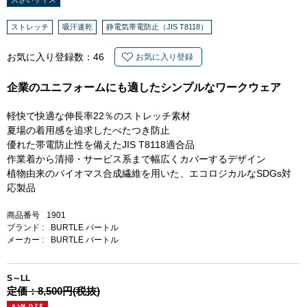
ストレッチ
吸汗速乾
静電気帯電防止（JIS T8118）
お気に入り登録数：
46
お気に入り登録
企業のユニフォームにも適したシンプルなワークウェア
軽快で快適な伸長率22％のストレッチ素材
夏場の着用感を追求したべたつき防止
優れた帯電防止性を備えたJIS T8118適合品
作業着から清掃・サービス系まで幅広くカバーするデザイン
植物由来のバイオマス合成繊維を用いた、エコロジカルなSDGs対
応製品
商品番号
1901
ブランド :
BURTLE バートル
メーカー :
BURTLE バートル
S～LL
定価：8,500円(税抜)