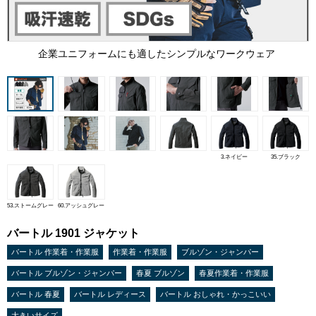
企業ユニフォームにも適したシンプルなワークウェア
3.ネイビー
35.ブラック
53.ストームグレー
60.アッシュグレー
バートル 1901 ジャケット
バートル 作業着・作業服
作業着・作業服
ブルゾン・ジャンパー
バートル ブルゾン・ジャンパー
春夏 ブルゾン
春夏作業着・作業服
バートル 春夏
バートル レディース
バートル おしゃれ・かっこいい
大きいサイズ